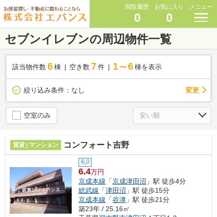
閲覧履歴
お気に入り
メニュー
0
0
セブンイレブンの周辺物件一覧
6
7
1～6
該当物件数
棟
空き数
件
棟を表示
変更
絞り込み条件：
なし
空室のみ
コンフォート吉野
賃貸 | マンション
礼0
6.4
万円
京成本線
「
京成津田沼
」駅 徒歩4分
総武線
「
津田沼
」駅 徒歩15分
京成本線
「
谷津
」駅 徒歩21分
築23年 / 25.16㎡