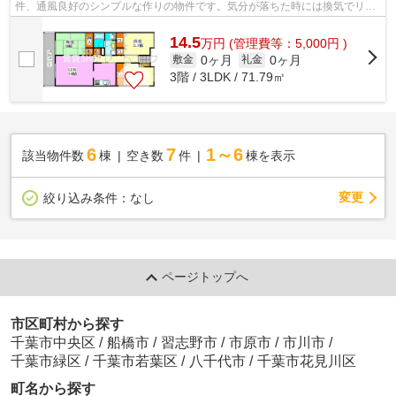
件、通風良好のシンプルな作りの物件です。気分が落ちた時には換気でリフ
レッシュしましょう。最上階の物件です...
14.5
万
円
(管理費等：5,000円 )
0ヶ月
0ヶ月
敷金
礼金
3階 / 3LDK / 71.79㎡
6
7
1～6
該当物件数
棟
空き数
件
棟を表示
変更
絞り込み条件：
なし
ページトップへ
市区町村から探す
千葉市中央区
/
船橋市
/
習志野市
/
市原市
/
市川市
/
千葉市緑区
/
千葉市若葉区
/
八千代市
/
千葉市花見川区
町名から探す