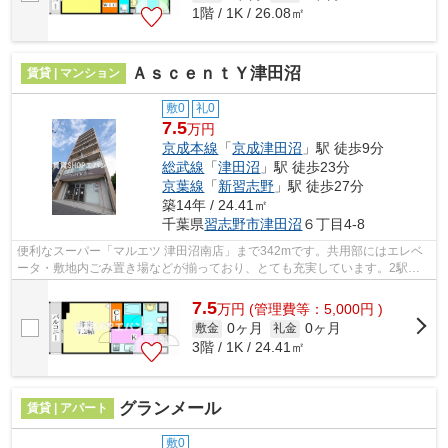
1階 / 1K / 26.08㎡
ＡｓｃｅｎｔＹ津田沼
賃貸 | マンション
敷0
礼0
7.5
万円
京成本線
「
京成津田沼
」駅 徒歩9分
総武線
「
津田沼
」駅 徒歩23分
京葉線
「
新習志野
」駅 徒歩27分
築14年 / 24.41㎡
千葉県
習志野市
津田沼
６丁目4-8
便利なスーパー「マルエツ 津田沼南店」まで342mです。共用部にはエレベ
ータ・敷地内ごみ置き場などが揃っており、とても充実しています。2駅利
用可能でとても利便性の高い物件です。...
7.5
万
円
(管理費等：5,000円 )
0ヶ月
0ヶ月
敷金
礼金
3階 / 1K / 24.41㎡
グランメール
賃貸 | アパート
敷0