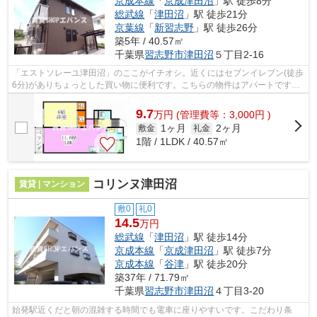
京成本線
「
京成津田沼
」駅 徒歩8分
総武線
「
津田沼
」駅 徒歩21分
京葉線
「
新習志野
」駅 徒歩26分
築5年 / 40.57㎡
千葉県
習志野市
津田沼
５丁目2-16
「エストソレーユ津田沼」のここがイチオシ。近くにはセブンイレブン(徒歩
6分)がありちょっとした買い物に便利です。こちらの物件はアパートです。
自宅から2駅利用できる、利便性の高...
9.7
万
円
(管理費等：3,000円 )
1ヶ月
2ヶ月
敷金
礼金
1階 / 1LDK / 40.57㎡
コリンヌ津田沼
賃貸 | マンション
敷0
礼0
14.5
万円
総武線
「
津田沼
」駅 徒歩14分
京成本線
「
京成津田沼
」駅 徒歩7分
京成本線
「
谷津
」駅 徒歩20分
築37年 / 71.79㎡
千葉県
習志野市
津田沼
４丁目3-20
始発駅近くだと朝の混雑する時間でも電車に座りやすいです。こだわり条