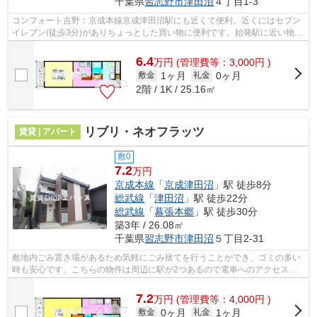
千葉県
習志野市
津田沼
４丁目1-3
コンフォート吉野：京成本線京成津田沼駅にも近くて便利。近くにはセブン
イレブン(徒歩3分)がありちょっとした買い物に便利です。始発駅に近い物件
だと朝の通勤も少し楽にできます。こ...
6.4
万
円
(管理費等：3,000円 )
1ヶ月
0ヶ月
敷金
礼金
2階 / 1K / 25.16㎡
リブリ・ネオフラッツ
賃貸 | アパート
敷0
7.2
万円
京成本線
「
京成津田沼
」駅 徒歩8分
総武線
「
津田沼
」駅 徒歩22分
総武線
「
幕張本郷
」駅 徒歩30分
築3年 / 26.08㎡
千葉県
習志野市
津田沼
５丁目2-31
敷地内ごみ置き場があるため気軽にごみ捨てを行うことができ、ゴミの多い
時も安心です。こちらの物件は周辺に駅が2つあるので電車へのアクセスが
便利な物件です。こちらの物件はアパー...
7.2
万
円
(管理費等：4,000円 )
0ヶ月
1ヶ月
敷金
礼金