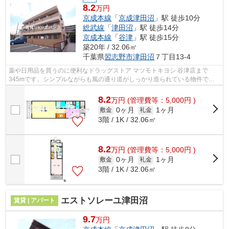
8.2
万円
京成本線
「
京成津田沼
」駅 徒歩10分
総武線
「
津田沼
」駅 徒歩14分
京成本線
「
谷津
」駅 徒歩15分
築20年 / 32.06㎡
千葉県
習志野市
津田沼
７丁目13-4
薬や日用品を買うのに便利なドラッグストア マツモトキヨシ 谷津店まで
345mです。シンプルながらも風の通り道がしっかり造られている物件で
す。始発駅に近いので、朝のラッシュ時にも...
8.2
万
円
(管理費等：5,000円 )
0ヶ月
1ヶ月
敷金
礼金
3階 / 1K / 32.06㎡
8.2
万
円
(管理費等：5,000円 )
0ヶ月
1ヶ月
敷金
礼金
3階 / 1K / 32.06㎡
エストソレーユ津田沼
賃貸 | アパート
9.7
万円