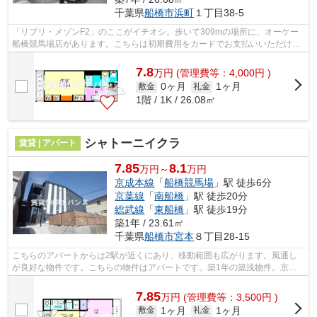
千葉県
船橋市
浜町
１丁目38-5
「リブリ・メゾンF2」のここがイチオシ。歩いて309mの場所に、オーケー
船橋競馬場店があります。こちらは初期費用をカードでお支払いいただける
物件です。ごみ置き場は敷地内にありま...
7.8
万
円
(管理費等：4,000円 )
0ヶ月
1ヶ月
敷金
礼金
1階 / 1K / 26.08㎡
シャトーニイクラ
賃貸 | アパート
7.85
8.1
万円～
万円
京成本線
「
船橋競馬場
」駅 徒歩6分
京葉線
「
南船橋
」駅 徒歩20分
総武線
「
東船橋
」駅 徒歩19分
築1年 / 23.61㎡
千葉県
船橋市
宮本
８丁目28-15
こちらのアパートからは2駅が近くにあり、移動範囲も広がります。風通し
が良好な物件です。こちらの物件はアパートです。築1年の築浅物件。京成
本線船橋競馬場周辺に関することなら、...
7.85
万
円
(管理費等：3,500円 )
1ヶ月
1ヶ月
敷金
礼金