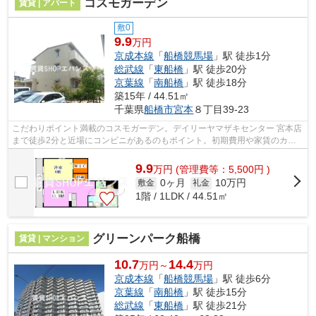
コスモガーデン
賃貸 | アパート
敷0
9.9
万円
京成本線
「
船橋競馬場
」駅 徒歩1分
総武線
「
東船橋
」駅 徒歩20分
京葉線
「
南船橋
」駅 徒歩18分
築15年 / 44.51㎡
千葉県
船橋市
宮本
８丁目39-23
こだわりポイント満載のコスモガーデン。デイリーヤマザキセンター 宮本店
まで徒歩2分と近場にコンビニがあるのもポイント。初期費用や家賃のカー
ド決済で、月々の支払の手間を省けま...
9.9
万
円
(管理費等：5,500円 )
0ヶ月
10万円
敷金
礼金
1階 / 1LDK / 44.51㎡
グリーンパーク船橋
賃貸 | マンション
10.7
14.4
万円～
万円
京成本線
「
船橋競馬場
」駅 徒歩6分
京葉線
「
南船橋
」駅 徒歩15分
総武線
「
東船橋
」駅 徒歩21分