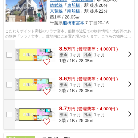
総武線
「
東船橋
」駅 徒歩20分
京葉線
「
南船橋
」駅 徒歩22分
築1年 / 28.05㎡
千葉県
船橋市
宮本
７丁目20-16
こだわりポイント満載のソラナ宮本。船橋市近辺での物件情報：大好評のあ
の物件「ソラナ宮本」。敷地内にごみ置き場があります。こちらの物件はア
パートです。船橋市エリアにある賃貸...
8.5
万
円
(管理費等：4,000円 )
1ヶ月
1ヶ月
敷金
礼金
1階 / 1K / 28.05㎡
8.6
万
円
(管理費等：4,000円 )
1ヶ月
1ヶ月
敷金
礼金
2階 / 1K / 28.05㎡
8.7
万
円
(管理費等：4,000円 )
1ヶ月
1ヶ月
敷金
礼金
2階 / 1K / 28.05㎡