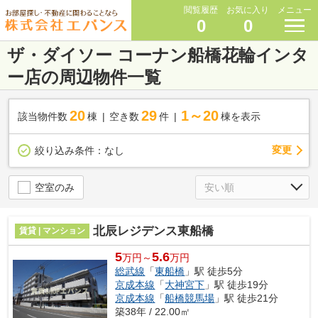
閲覧履歴
お気に入り
メニュー
0
0
ザ・ダイソー コーナン船橋花輪インタ
ー店の周辺物件一覧
20
29
1～20
該当物件数
棟
空き数
件
棟を表示
変更
絞り込み条件：
なし
空室のみ
北辰レジデンス東船橋
賃貸 | マンション
5
5.6
万円～
万円
総武線
「
東船橋
」駅 徒歩5分
京成本線
「
大神宮下
」駅 徒歩19分
京成本線
「
船橋競馬場
」駅 徒歩21分
築38年 / 22.00㎡