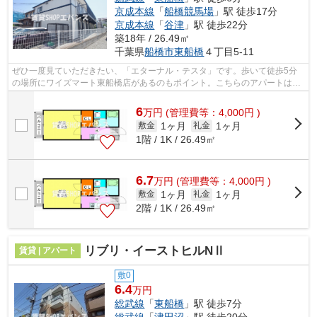
京成本線
「
船橋競馬場
」駅 徒歩17分
京成本線
「
谷津
」駅 徒歩22分
築18年 / 26.49㎡
千葉県
船橋市
東船橋
４丁目5-11
ぜひ一度見ていただきたい、「エターナル・テスタ」です。歩いて徒歩5分
の場所にワイズマート東船橋店があるのもポイント。こちらのアパートは自
走式駐車場がご利用いただけます。楽に...
6
万
円
(管理費等：4,000円 )
1ヶ月
1ヶ月
敷金
礼金
1階 / 1K / 26.49㎡
6.7
万
円
(管理費等：4,000円 )
1ヶ月
1ヶ月
敷金
礼金
2階 / 1K / 26.49㎡
リブリ・イーストヒルNⅡ
賃貸 | アパート
敷0
6.4
万円
総武線
「
東船橋
」駅 徒歩7分
総武線
「
津田沼
」駅 徒歩20分