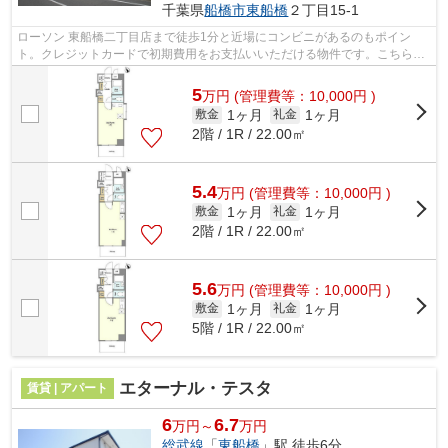
千葉県
船橋市
東船橋
２丁目15-1
ローソン 東船橋二丁目店まで徒歩1分と近場にコンビニがあるのもポイン
ト。クレジットカードで初期費用をお支払いいただける物件です。こちらの
物件はマンションです。マンションの周...
5
万
円
(管理費等：10,000円 )
1ヶ月
1ヶ月
敷金
礼金
2階 / 1R / 22.00㎡
5.4
万
円
(管理費等：10,000円 )
1ヶ月
1ヶ月
敷金
礼金
2階 / 1R / 22.00㎡
5.6
万
円
(管理費等：10,000円 )
1ヶ月
1ヶ月
敷金
礼金
5階 / 1R / 22.00㎡
エターナル・テスタ
賃貸 | アパート
6
6.7
万円～
万円
総武線
「
東船橋
」駅 徒歩6分