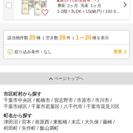
2ヶ月
1ヶ月
敷金
礼金
1-2階 / 3LDK＋1S(納戸) / 102.67㎡
20
29
1～20
該当物件数
棟
空き数
件
棟を表示
変更
絞り込み条件：
なし
ページトップへ
市区町村から探す
千葉市中央区
/
船橋市
/
習志野市
/
市原市
/
市川市
/
千葉市緑区
/
千葉市若葉区
/
八千代市
/
千葉市花見川区
町名から探す
津田沼
/
宮本
/
前原西
/
東船橋
/
末広
/
大久保
/
藤崎
/
村田町
/
矢作町
/
飯山満町