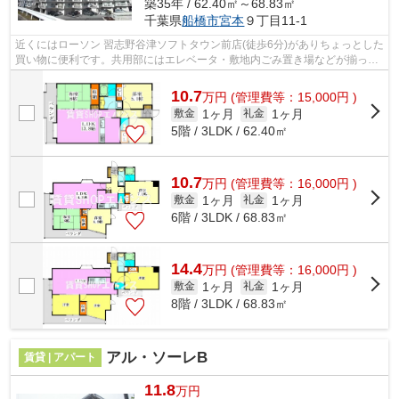
築35年 / 62.40㎡～68.83㎡
千葉県
船橋市
宮本
９丁目11-1
近くにはローソン 習志野谷津ソフトタウン前店(徒歩6分)がありちょっとした
買い物に便利です。共用部にはエレベータ・敷地内ごみ置き場などが揃って
おり、とても充実しています。こち...
10.7
万
円
(管理費等：15,000円 )
1ヶ月
1ヶ月
敷金
礼金
5階 / 3LDK / 62.40㎡
10.7
万
円
(管理費等：16,000円 )
1ヶ月
1ヶ月
敷金
礼金
6階 / 3LDK / 68.83㎡
14.4
万
円
(管理費等：16,000円 )
1ヶ月
1ヶ月
敷金
礼金
8階 / 3LDK / 68.83㎡
アル・ソーレB
賃貸 | アパート
11.8
万円