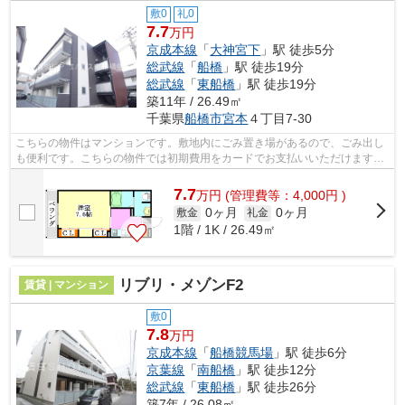
敷0
礼0
7.7
万円
京成本線
「
大神宮下
」駅 徒歩5分
総武線
「
船橋
」駅 徒歩19分
総武線
「
東船橋
」駅 徒歩19分
築11年 / 26.49㎡
千葉県
船橋市
宮本
４丁目7-30
こちらの物件はマンションです。敷地内にごみ置き場があるので、ごみ出し
も便利です。こちらの物件では初期費用をカードでお支払いいただけます。
様々な場所へのアクセスがしやすくな...
7.7
万
円
(管理費等：4,000円 )
0ヶ月
0ヶ月
敷金
礼金
1階 / 1K / 26.49㎡
リブリ・メゾンF2
賃貸 | マンション
敷0
7.8
万円
京成本線
「
船橋競馬場
」駅 徒歩6分
京葉線
「
南船橋
」駅 徒歩12分
総武線
「
東船橋
」駅 徒歩26分
築7年 / 26.08㎡