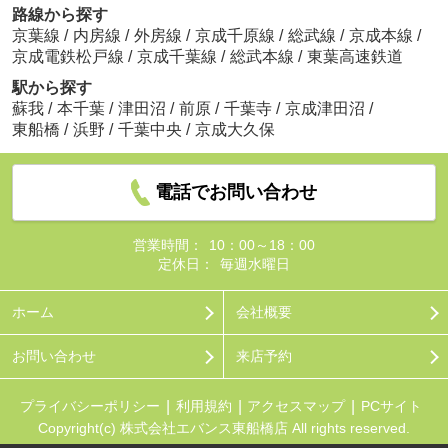
路線から探す
京葉線
/
内房線
/
外房線
/
京成千原線
/
総武線
/
京成本線
/
京成電鉄松戸線
/
京成千葉線
/
総武本線
/
東葉高速鉄道
駅から探す
蘇我
/
本千葉
/
津田沼
/
前原
/
千葉寺
/
京成津田沼
/
東船橋
/
浜野
/
千葉中央
/
京成大久保
電話でお問い合わせ
営業時間：
10：00～18：00
定休日：
毎週水曜日
ホーム
会社概要
お問い合わせ
来店予約
プライバシーポリシー
利用規約
アクセスマップ
PCサイト
Copyright(c) 株式会社エバンス東船橋店 All rights reserved.