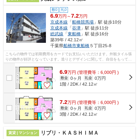
敷0
礼0
6.9
7.2
万円～
万円
京成本線
「
船橋競馬場
」駅 徒歩10分
京成本線
「
谷津
」駅 徒歩11分
総武線
「
東船橋
」駅 徒歩16分
築39年 / 42.12㎡
千葉県
船橋市
東船橋
５丁目25-8
こちらの物件では初期費用をカードでお支払いいただけます。外観タイル張
りの物件が好評となっています。造りとデザインに関して、自信をもって情
報を提供できるマンションです。風通...
6.9
万
円
(管理費等：6,000円 )
0ヶ月
0万円
敷金
礼金
1階 / 2DK / 42.12㎡
7.2
万
円
(管理費等：6,000円 )
0ヶ月
0万円
敷金
礼金
3階 / 2DK / 42.12㎡
リブリ・ＫＡＳＨＩＭＡ
賃貸 | マンション