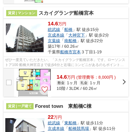
スカイグランデ船橋宮本
賃貸 | マンション
14.6
万円
総武線
「
船橋
」駅 徒歩15分
京成本線
「
大神宮下
」駅 徒歩2分
京葉線
「
南船橋
」駅 徒歩22分
築17年 / 60.26㎡
千葉県
船橋市
宮本
３丁目1-19
ぜひ一度見ていただきたい、「スカイグランデ船橋宮本」です。ローソンス
トア100 船橋大神宮店まで徒歩6分と近場にコンビニがあるのもポイント。
共用部には敷地内ごみ置き場・エレベー...
14.6
万
円
(管理費等：8,000円 )
1ヶ月
1ヶ月
敷金
礼金
10階 / 3LDK / 60.26㎡
Forest town 東船橋C棟
賃貸 | 一戸建て
22
万円
総武線
「
東船橋
」駅 徒歩11分
京成本線
「
船橋競馬場
」駅 徒歩11分