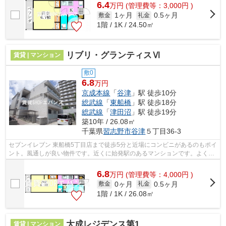
6.4
万
円
(管理費等：3,000円 )
1ヶ月
0.5ヶ月
敷金
礼金
1階 / 1K / 24.50㎡
リブリ・グランティスⅥ
賃貸 | マンション
敷0
6.8
万円
京成本線
「
谷津
」駅 徒歩10分
総武線
「
東船橋
」駅 徒歩18分
総武線
「
津田沼
」駅 徒歩19分
築10年 / 26.08㎡
千葉県
習志野市
谷津
５丁目36-3
セブンイレブン 東船橋5丁目店まで徒歩5分と近場にコンビニがあるのもポイ
ント。風通しが良い物件です。近くに始発駅のあるマンションです。よくお
出かけをする方にも便利な、2駅利用...
6.8
万
円
(管理費等：4,000円 )
0ヶ月
0.5ヶ月
敷金
礼金
1階 / 1K / 26.08㎡
大成レジデンス第1
賃貸 | マンション