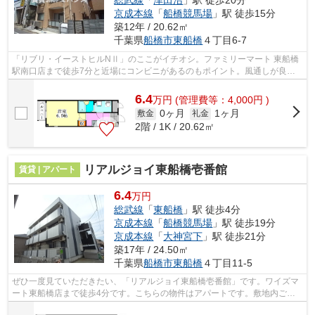
京成本線
「
船橋競馬場
」駅 徒歩15分
築12年 / 20.62㎡
千葉県
船橋市
東船橋
４丁目6-7
「リブリ・イーストヒルNⅡ」のここがイチオシ。ファミリーマート 東船橋
駅南口店まで徒歩7分と近場にコンビニがあるのもポイント。風通しが良
く、熱がこもりにくいので、室内が暑くな...
6.4
万
円
(管理費等：4,000円 )
0ヶ月
1ヶ月
敷金
礼金
2階 / 1K / 20.62㎡
リアルジョイ東船橋壱番館
賃貸 | アパート
6.4
万円
総武線
「
東船橋
」駅 徒歩4分
京成本線
「
船橋競馬場
」駅 徒歩19分
京成本線
「
大神宮下
」駅 徒歩21分
築17年 / 24.50㎡
千葉県
船橋市
東船橋
４丁目11-5
ぜひ一度見ていただきたい、「リアルジョイ東船橋壱番館」です。ワイズマ
ート東船橋店まで徒歩4分です。こちらの物件はアパートです。敷地内ごみ
置き場つきの物件は最近ますますポピュ...