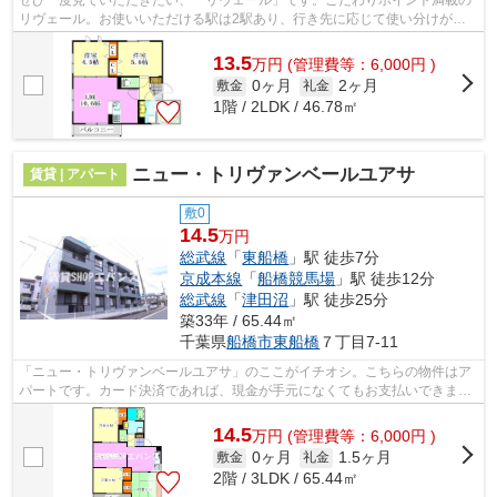
リヴェール。お使いいただける駅は2駅あり、行き先に応じて使い分けがで
きます。道が平坦だと買い物も快適にで...
13.5
万
円
(管理費等：6,000円 )
0ヶ月
2ヶ月
敷金
礼金
1階 / 2LDK / 46.78㎡
ニュー・トリヴァンベールユアサ
賃貸 | アパート
敷0
14.5
万円
総武線
「
東船橋
」駅 徒歩7分
京成本線
「
船橋競馬場
」駅 徒歩12分
総武線
「
津田沼
」駅 徒歩25分
築33年 / 65.44㎡
千葉県
船橋市
東船橋
７丁目7-11
「ニュー・トリヴァンベールユアサ」のここがイチオシ。こちらの物件はア
パートです。カード決済であれば、現金が手元になくてもお支払いできま
す。眺望良好なエリアの物件で魅力的で...
14.5
万
円
(管理費等：6,000円 )
0ヶ月
1.5ヶ月
敷金
礼金
2階 / 3LDK / 65.44㎡