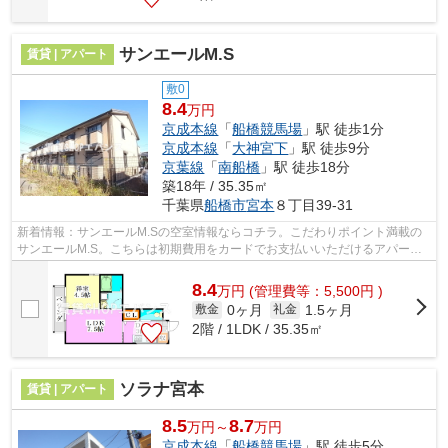
サンエールM.S
賃貸 | アパート
敷0
8.4
万円
京成本線
「
船橋競馬場
」駅 徒歩1分
京成本線
「
大神宮下
」駅 徒歩9分
京葉線
「
南船橋
」駅 徒歩18分
築18年 / 35.35㎡
千葉県
船橋市
宮本
８丁目39-31
新着情報：サンエールM.Sの空室情報ならコチラ。こだわりポイント満載の
サンエールM.S。こちらは初期費用をカードでお支払いいただけるアパート
です。地域のゴミ捨て場まで行かずにサ...
8.4
万
円
(管理費等：5,500円 )
0ヶ月
1.5ヶ月
敷金
礼金
2階 / 1LDK / 35.35㎡
ソラナ宮本
賃貸 | アパート
8.5
8.7
万円～
万円
京成本線
「
船橋競馬場
」駅 徒歩5分