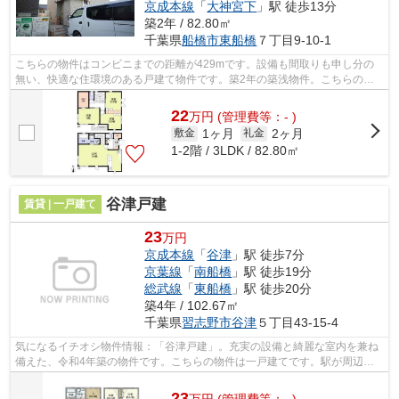
京成本線
「
大神宮下
」駅 徒歩13分
築2年 / 82.80㎡
千葉県
船橋市
東船橋
７丁目9-10-1
こちらの物件はコンビニまでの距離が429mです。設備も間取りも申し分の
無い、快適な住環境のある戸建て物件です。築2年の築浅物件。こちらの物
件には自走式駐車場があります。戸建てを...
22
万
円
(管理費等：- )
1ヶ月
2ヶ月
敷金
礼金
1-2階 / 3LDK / 82.80㎡
谷津戸建
賃貸 | 一戸建て
23
万円
京成本線
「
谷津
」駅 徒歩7分
京葉線
「
南船橋
」駅 徒歩19分
総武線
「
東船橋
」駅 徒歩20分
築4年 / 102.67㎡
千葉県
習志野市
谷津
５丁目43-15-4
気になるイチオシ物件情報：「谷津戸建」。充実の設備と綺麗な室内を兼ね
備えた、令和4年築の物件です。こちらの物件は一戸建てです。駅が周辺に2
つあるので行動範囲が広がります。エ...
23
万
円
(管理費等：- )