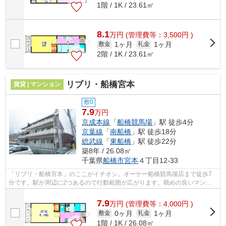
1階 / 1K / 23.61㎡
8.1
万
円
(管理費等：3,500円 )
1ヶ月
1ヶ月
敷金
礼金
2階 / 1K / 23.61㎡
リブリ・船橋宮本
賃貸 | マンション
敷0
7.9
万円
京成本線
「
船橋競馬場
」駅 徒歩4分
京葉線
「
南船橋
」駅 徒歩18分
総武線
「
東船橋
」駅 徒歩22分
築8年 / 26.08㎡
千葉県
船橋市
宮本
４丁目12-33
「リブリ・船橋宮本」のここがイチオシ。オーケー船橋競馬場店まで徒歩7
分です。駅が周辺に2つあるので行動範囲が広がります。眺めの良いマンシ
ョン探しは、こちらの場所はいかがです...
7.9
万
円
(管理費等：4,000円 )
0ヶ月
1ヶ月
敷金
礼金
1階 / 1K / 26.08㎡