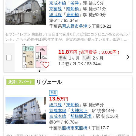
京成本線
「
谷津
」駅 徒歩9分
京葉線
「
南船橋
」駅 徒歩21分
総武線
「
東船橋
」駅 徒歩20分
築6年 / 63.34㎡
千葉県
習志野市
谷津
５丁目38-21
セブンイレブン 東船橋5丁目店まで徒歩6分と近場にコンビニがあるのもポイ
ント。こちらの物件は築6年ですが、充実の設備が整っています。風通しが
良く、湿気やカビの心配が少ない物件...
11.8
万
円
(管理費等：3,000円 )
1ヶ月
2ヶ月
敷金
礼金
1-2階 / 2LDK / 63.34㎡
リヴェール
賃貸 | アパート
敷0
13.5
万円
総武線
「
東船橋
」駅 徒歩5分
京成本線
「
大神宮下
」駅 徒歩14分
京成本線
「
船橋競馬場
」駅 徒歩16分
築8年 / 46.78㎡
千葉県
船橋市
東船橋
１丁目17-7
ぜひ一度見ていただきたい、「リヴェール」です。こだわりポイント満載の