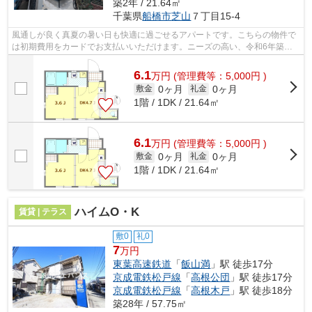
築2年 / 21.64㎡
千葉県
船橋市
芝山
７丁目15-4
風通しが良く真夏の暑い日も快適に過ごせるアパートです。こちらの物件で
は初期費用をカードでお支払いいただけます。ニーズの高い、令和6年築の
物件で、オシャレな室内が魅力的。こち...
6.1
万
円
(管理費等：5,000円 )
0ヶ月
0ヶ月
敷金
礼金
1階 / 1DK / 21.64㎡
6.1
万
円
(管理費等：5,000円 )
0ヶ月
0ヶ月
敷金
礼金
1階 / 1DK / 21.64㎡
ハイムO・K
賃貸 | テラス
敷0
礼0
7
万円
東葉高速鉄道
「
飯山満
」駅 徒歩17分
京成電鉄松戸線
「
高根公団
」駅 徒歩17分
京成電鉄松戸線
「
高根木戸
」駅 徒歩18分
築28年 / 57.75㎡