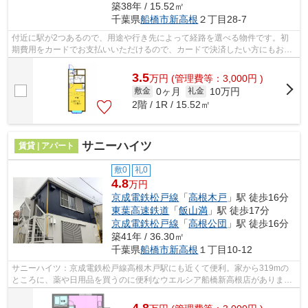
築38年 / 15.52㎡
千葉県
船橋市
新高根
２丁目28-7
付近に駅が2つあるので、用途や行き先によって経路を選べる物件です。初
期費用をカードでお支払いいただけるので、カードで決済したい方にもおす
すめです。最上階の物件です。こだわり...
3.5
万
円
(管理費等：3,000円 )
0ヶ月
10万円
敷金
礼金
2階 / 1R / 15.52㎡
サニーハイツ
賃貸 | アパート
敷0
礼0
4.8
万円
京成電鉄松戸線
「
高根木戸
」駅 徒歩16分
東葉高速鉄道
「
飯山満
」駅 徒歩17分
京成電鉄松戸線
「
高根公団
」駅 徒歩16分
築41年 / 36.30㎡
千葉県
船橋市
新高根
１丁目10-12
サニーハイツ：京成電鉄松戸線高根木戸駅にも近くて便利。家から319mの
ところに、薬や日用品を買うのに便利なウエルシア船橋新高根店がありま
す。お使いいただける駅は2駅あり、行き先...
4.8