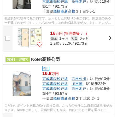
京成電鉄松戸線
「
高根木戸
」駅 徒歩19分
築1年 / 92.73㎡
千葉県
船橋市
新高根
３丁目3-5-1
眺望良好な物件で魅力的です。広々とした間取りが魅力的な、開放感のある
一戸建ての物件です。こちらの物件には自走式駐車場があります。クレジッ
トカードで初期費用をお支払いいただ...
16
万
円
(管理費等：- )
1ヶ月
0ヶ月
敷金
礼金
1-2階 / 3LDK / 92.73㎡
Kolet高根公団
賃貸 | 一戸建て
礼0
16.8
万円
京成電鉄松戸線
「
高根公団
」駅 徒歩13分
京成電鉄松戸線
「
滝不動
」駅 徒歩22分
京成電鉄松戸線
「
高根木戸
」駅 徒歩19分
築4年 / 93.57㎡
千葉県
船橋市
新高根
２丁目10-24-1
こだわりポイント満載のKolet高根公団。こちらの物件には自走式駐車場があ
ります。築4年と新しく、設備の面でも充実。目的に応じて駅を選べること
が、2駅利用できるこの物件のメリット...