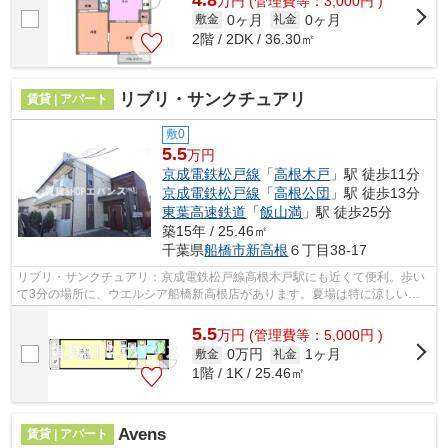
万
円
(管理費等：3,000円 )
0ヶ月
0ヶ月
敷金
礼金
2階 / 2DK / 36.30㎡
リブリ・サンクチュアリ
賃貸 | アパート
敷0
5.5
万円
京成電鉄松戸線
「
高根木戸
」駅 徒歩11分
京成電鉄松戸線
「
高根公団
」駅 徒歩13分
東葉高速鉄道
「
飯山満
」駅 徒歩25分
築15年 / 25.46㎡
千葉県
船橋市
新高根
６丁目38-17
リブリ・サンクチュアリ：京成電鉄松戸線高根木戸駅にも近くて便利。歩い
て3分の場所に、ウエルシア船橋新高根店があります。夏場は特に涼しい通
風良好な環境の良い快適空間をどうぞ。...
5.5
万
円
(管理費等：5,000円 )
0万円
1ヶ月
敷金
礼金
1階 / 1K / 25.46㎡
Avens
賃貸 | アパート