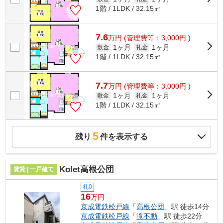
1階 / 1LDK / 32.15㎡
7.6
万
円
(管理費等：3,000円 )
1ヶ月
1ヶ月
敷金
礼金
1階 / 1LDK / 32.15㎡
7.7
万
円
(管理費等：3,000円 )
1ヶ月
1ヶ月
敷金
礼金
1階 / 1LDK / 32.15㎡
5
残り
件を表示する
Kolet高根公団
賃貸 | 一戸建て
礼0
16
万円
京成電鉄松戸線
「
高根公団
」駅 徒歩14分
京成電鉄松戸線
「
滝不動
」駅 徒歩22分