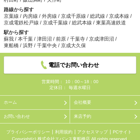
路線から探す
京葉線
/
内房線
/
外房線
/
京成千原線
/
総武線
/
京成本線
/
京成電鉄松戸線
/
京成千葉線
/
総武本線
/
東葉高速鉄道
駅から探す
蘇我
/
本千葉
/
津田沼
/
前原
/
千葉寺
/
京成津田沼
/
東船橋
/
浜野
/
千葉中央
/
京成大久保
電話でお問い合わせ
営業時間：
10：00～18：00
定休日：
毎週水曜日
ホーム
会社概要
お問い合わせ
来店予約
プライバシーポリシー
利用規約
アクセスマップ
PCサイト
Copyright(c) 株式会社エバンス東船橋店 All rights reserved.