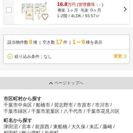
16.8
万
円
(管理費等：- )
1ヶ月
0ヶ月
敷金
礼金
1-2階 / 4LDK / 93.57㎡
9
17
1～9
該当物件数
棟
空き数
件
棟を表示
変更
絞り込み条件：
なし
ページトップへ
市区町村から探す
千葉市中央区
/
船橋市
/
習志野市
/
市原市
/
市川市
/
千葉市緑区
/
千葉市若葉区
/
八千代市
/
千葉市花見川区
町名から探す
津田沼
/
宮本
/
前原西
/
東船橋
/
大久保
/
末広
/
藤崎
/
村田町
/
飯山満町
/
矢作町