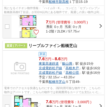
千葉県
船橋市
新高根
１丁目15-19
気になるイチオシ物件情報：「ハイムO・K」。コンビニ「セブンイレブン
船橋新高根6丁目店」が332m以内にある物件です。風通しの良い物件は利便
性が高く好条件です。外観も洋風でオシ...
7
万
円
(管理費等：3,000円 )
0ヶ月
0ヶ月
敷金
礼金
1-2階 / 2LDK / 57.75㎡
リーブルファイン船橋芝山
賃貸 | アパート
新築
7.6
8.6
万円～
万円
東葉高速鉄道
「
飯山満
」駅 徒歩15分
京成電鉄松戸線
「
高根木戸
」駅 徒歩16分
京成電鉄松戸線
「
高根公団
」駅 徒歩16分
予定 / 32.15㎡～43.20㎡
千葉県
船橋市
芝山
５丁目49-
電車でのアクセスを快適なものにする、2駅利用可能な物件です。こちらの
物件はアパートです。こちらの物件では初期費用をカードでお支払いいただ
けます。風通しが良好なので、夏も涼し...
7.6
万
円
(管理費等：3,000円 )
1ヶ月
1ヶ月
敷金
礼金