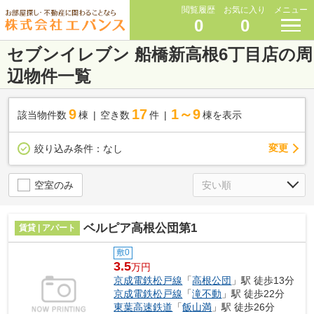
閲覧履歴
お気に入り
メニュー
0
0
セブンイレブン 船橋新高根6丁目店の周
辺物件一覧
9
17
1～9
該当物件数
棟
空き数
件
棟を表示
変更
絞り込み条件：
なし
空室のみ
ベルピア高根公団第1
賃貸 | アパート
敷0
3.5
万円
京成電鉄松戸線
「
高根公団
」駅 徒歩13分
京成電鉄松戸線
「
滝不動
」駅 徒歩22分
東葉高速鉄道
「
飯山満
」駅 徒歩26分