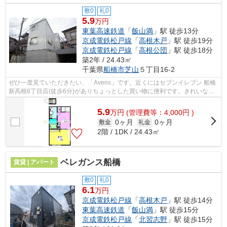
敷0
礼0
5.9
万円
東葉高速鉄道
「
飯山満
」駅 徒歩13分
京成電鉄松戸線
「
高根木戸
」駅 徒歩19分
京成電鉄松戸線
「
高根公団
」駅 徒歩18分
築2年 / 24.43㎡
千葉県
船橋市
芝山
５丁目16-2
ぜひ一度見ていただきたい、「Avens」です。近くにはセブンイレブン 船橋
新高根6丁目店(徒歩6分)がありちょっとした買い物に便利です。きれいな外
装・内装がポイント。こちらの物件は...
5.9
万
円
(管理費等：4,000円 )
0ヶ月
0ヶ月
敷金
礼金
2階 / 1DK / 24.43㎡
ベレガンス船橋
賃貸 | アパート
敷0
礼0
6.1
万円
京成電鉄松戸線
「
高根木戸
」駅 徒歩14分
東葉高速鉄道
「
飯山満
」駅 徒歩15分
京成電鉄松戸線
「
北習志野
」駅 徒歩15分