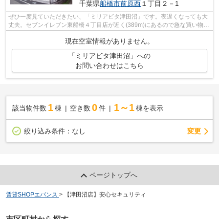
千葉県
船橋市
前原西
１丁目２－1
ぜひ一度見ていただきたい、「ミリアビタ津田沼」です。夜遅くなっても大
丈夫。セブンイレブン東船橋４丁目店が近く(389m)にあるので急な買い物に
困りにくい立地です。周辺環境が整っ...
現在空室情報がありません。
「ミリアビタ津田沼」への
お問い合わせはこちら
1
0
1～1
該当物件数
棟
空き数
件
棟を表示
変更
絞り込み条件：
なし
ページトップへ
賃貸SHOPエバンス
>
【津田沼店】安心セキュリティ