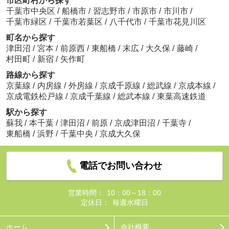
市区町村から探す
千葉市中央区
/
船橋市
/
習志野市
/
市原市
/
市川市
/
千葉市緑区
/
千葉市若葉区
/
八千代市
/
千葉市花見川区
町名から探す
津田沼
/
宮本
/
前原西
/
東船橋
/
末広
/
大久保
/
藤崎
/
村田町
/
新宿
/
矢作町
路線から探す
京葉線
/
内房線
/
外房線
/
京成千原線
/
総武線
/
京成本線
/
京成電鉄松戸線
/
京成千葉線
/
総武本線
/
東葉高速鉄道
駅から探す
蘇我
/
本千葉
/
津田沼
/
前原
/
京成津田沼
/
千葉寺
/
東船橋
/
浜野
/
千葉中央
/
京成大久保
電話でお問い合わせ
営業時間：
10：00～18：00
定休日：
毎週水曜日
ホーム
会社概要