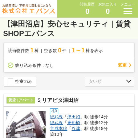
閲覧履歴
お気に入り
メニュー
0
0
【津田沼店】安心セキュリティ｜賃貸
SHOPエバンス
1
0
1～1
該当物件数
棟
空き数
件
棟を表示
変更
絞り込み条件：
なし
空室のみ
ミリアビタ津田沼
賃貸 | アパート
礼0
総武線
「
津田沼
」駅 徒歩14分
総武線
「
東船橋
」駅 徒歩12分
京成本線
「
谷津
」駅 徒歩19分
築10年