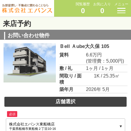
閲覧履歴
お気に入り
メニュー
0
0
来店予約
お問い合わせ物件
Ｂell Ａube大久保 105
賃料
6.6万円
(管理費：5,000円)
敷 / 礼
1ヶ月 / 1ヶ月
間取り / 面
1K / 25.35㎡
積
築年月
2026年 5月
店舗選択
必須
株式会社エバンス東船橋店
千葉県船橋市東船橋２丁目10-16