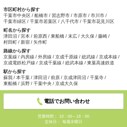
市区町村から探す
千葉市中央区
/
船橋市
/
習志野市
/
市原市
/
市川市
/
千葉市緑区
/
千葉市若葉区
/
八千代市
/
千葉市花見川区
町名から探す
津田沼
/
宮本
/
前原西
/
東船橋
/
末広
/
大久保
/
藤崎
/
村田町
/
新宿
/
矢作町
路線から探す
京葉線
/
内房線
/
外房線
/
京成千原線
/
総武線
/
京成本線
/
京成電鉄松戸線
/
京成千葉線
/
総武本線
/
東葉高速鉄道
駅から探す
蘇我
/
本千葉
/
津田沼
/
前原
/
京成津田沼
/
千葉寺
/
東船橋
/
浜野
/
千葉中央
/
京成大久保
電話でお問い合わせ
営業時間：
10：00～18：00
定休日：
毎週水曜日