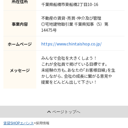
所在住所
千葉県船橋市東船橋2丁目10-16
不動産の賃貸･売買･仲介及び管理
事業内容
◎宅地建物取引業 千葉県知事（5）第
14475号
https://www.chintaishop.co.jp/
ホームページ
みんなで会社を大きくしよう！
これが全社員で掲げている目標です｡
未経験の方も､あなたの｢お客様目線｣を生
メッセージ
かしながら､ 会社の成長に繋がる意見や
提案をどんどん出して下さい！
ページトップへ
賃貸SHOPエバンス
>
採用情報