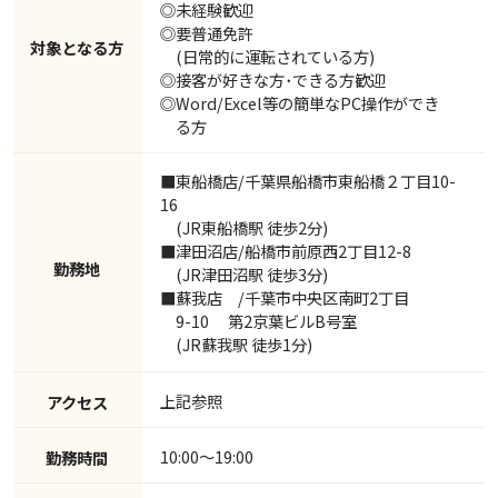
◎未経験歓迎
◎要普通免許
対象となる方
(日常的に運転されている方)
◎接客が好きな方･できる方歓迎
◎Word/Excel等の簡単なPC操作ができ
る方
■東船橋店/千葉県船橋市東船橋２丁目10-
16
(JR東船橋駅 徒歩2分)
■津田沼店/船橋市前原西2丁目12-8
勤務地
(JR津田沼駅 徒歩3分)
■蘇我店 /千葉市中央区南町2丁目
9-10 第2京葉ビルB号室
(JR蘇我駅 徒歩1分)
上記参照
アクセス
10:00～19:00
勤務時間