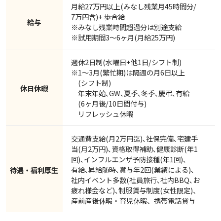
月給27万円以上(みなし残業月45時間分/
7万円含)+ 歩合給
給与
※みなし残業時間超過分は別途支給
※試用期間3～6ヶ月(月給25万円)
週休2日制(水曜日+他1日/シフト制)
※1～3月(繁忙期)は隔週の月6日以上
(シフト制)
休日休暇
年末年始､GW､夏季､冬季､慶弔､有給
(6ヶ月後/10日間付与)
リフレッシュ休暇
交通費支給(月2万円迄)､社保完備､宅建手
当(月2万円)､資格取得補助､健康診断(年1
回)､インフルエンザ予防接種(年1回)､
有給､昇給随時､賞与年2回(業績による)､
待遇・福利厚生
社内イベント多数(社員旅行､社内BBQ､お
疲れ様会など)､制服賃与制度(女性限定)、
産前産後休暇・育児休暇、携帯電話貸与