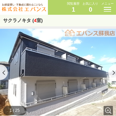
閲覧履歴
お気に入り
メニュー
1
0
サクラノキタ (
4
室)
1 / 25