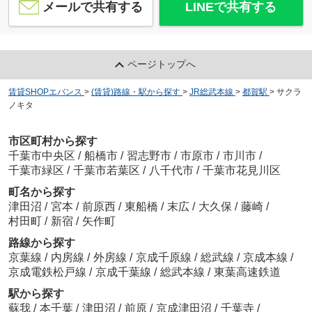
メールで共有する
LINEで共有する
ページトップへ
賃貸SHOPエバンス
>
(賃貸)路線・駅から探す
>
JR総武本線
>
都賀駅
>
サクラ
ノキタ
市区町村から探す
千葉市中央区
/
船橋市
/
習志野市
/
市原市
/
市川市
/
千葉市緑区
/
千葉市若葉区
/
八千代市
/
千葉市花見川区
町名から探す
津田沼
/
宮本
/
前原西
/
東船橋
/
末広
/
大久保
/
藤崎
/
村田町
/
新宿
/
矢作町
路線から探す
京葉線
/
内房線
/
外房線
/
京成千原線
/
総武線
/
京成本線
/
京成電鉄松戸線
/
京成千葉線
/
総武本線
/
東葉高速鉄道
駅から探す
蘇我
/
本千葉
/
津田沼
/
前原
/
京成津田沼
/
千葉寺
/