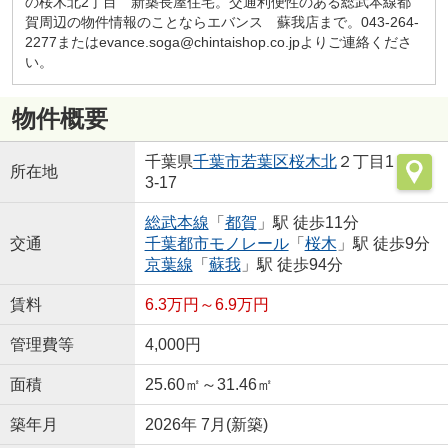
の桜木北2丁目 新築長屋住宅。交通利便性のある総武本線都
賀周辺の物件情報のことならエバンス 蘇我店まで。043-264-
2277またはevance.soga@chintaishop.co.jpよりご連絡くださ
い。
物件概要
千葉県
千葉市若葉区
桜木北
２丁目1
所在地
3-17
総武本線
「
都賀
」駅 徒歩11分
交通
千葉都市モノレール
「
桜木
」駅 徒歩9分
京葉線
「
蘇我
」駅 徒歩94分
賃料
6.3万円～6.9万円
管理費等
4,000円
面積
25.60㎡～31.46㎡
築年月
2026年 7月(新築)