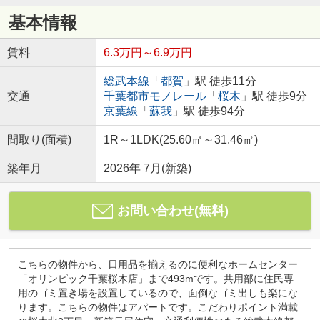
基本情報
賃料
6.3万円～6.9万円
総武本線
「
都賀
」駅 徒歩11分
交通
千葉都市モノレール
「
桜木
」駅 徒歩9分
京葉線
「
蘇我
」駅 徒歩94分
間取り(面積)
1R～1LDK(25.60㎡～31.46㎡)
築年月
2026年 7月(新築)
お問い合わせ(無料)
こちらの物件から、日用品を揃えるのに便利なホームセンター
「オリンピック千葉桜木店」まで493mです。共用部に住民専
用のゴミ置き場を設置しているので、面倒なゴミ出しも楽にな
ります。こちらの物件はアパートです。こだわりポイント満載