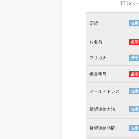
下記フォ
要望
任意
お名前
必須
フリガナ
任意
携帯番号
必須
メールアドレス
任意
希望連絡方法
任意
希望連絡時間
任意