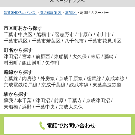
ページトップへ
賃貸SHOPエバンス
>
周辺施設案内
>
葛飾区
>
葛飾区のスーパー
市区町村から探す
千葉市中央区
/
船橋市
/
習志野市
/
市原市
/
市川市
/
千葉市緑区
/
千葉市若葉区
/
八千代市
/
千葉市花見川区
町名から探す
津田沼
/
宮本
/
前原西
/
東船橋
/
大久保
/
末広
/
藤崎
/
村田町
/
飯山満町
/
矢作町
路線から探す
京葉線
/
内房線
/
外房線
/
京成千原線
/
総武線
/
京成本線
/
京成電鉄松戸線
/
京成千葉線
/
総武本線
/
東葉高速鉄道
駅から探す
蘇我
/
本千葉
/
津田沼
/
前原
/
千葉寺
/
京成津田沼
/
東船橋
/
浜野
/
千葉中央
/
京成大久保
電話でお問い合わせ