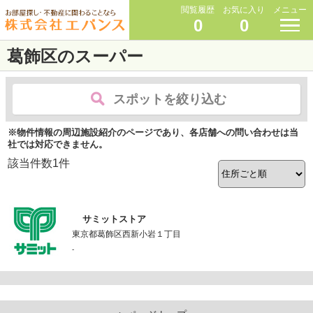
閲覧履歴
お気に入り
メニュー
0
0
葛飾区のスーパー
スポットを絞り込む
※物件情報の周辺施設紹介のページであり、各店舗への問い合わせは当
社では対応できません。
該当件数
1
件
サミットストア
東京都葛飾区西新小岩１丁目
-