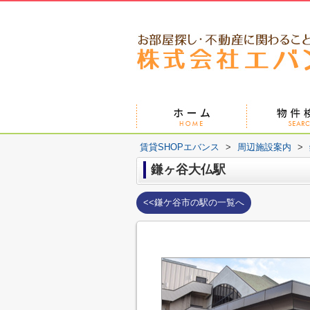
賃貸SHOPエバンス
>
周辺施設案内
>
鎌ヶ谷大仏駅
<<鎌ケ谷市の駅の一覧へ