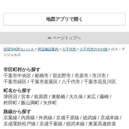
地図アプリで開く
ページトップへ
賃貸SHOPエバンス
>
周辺施設案内
>
八千代市
>
八千代市のその他
>
ロス・ア
ンジェルス
市区町村から探す
千葉市中央区
/
船橋市
/
習志野市
/
市原市
/
市川市
/
千葉市緑区
/
千葉市若葉区
/
八千代市
/
千葉市花見川区
町名から探す
津田沼
/
宮本
/
前原西
/
東船橋
/
大久保
/
末広
/
藤崎
/
村田町
/
飯山満町
/
矢作町
路線から探す
京葉線
/
内房線
/
外房線
/
京成千原線
/
総武線
/
京成本線
/
京成電鉄松戸線
/
京成千葉線
/
総武本線
/
東葉高速鉄道