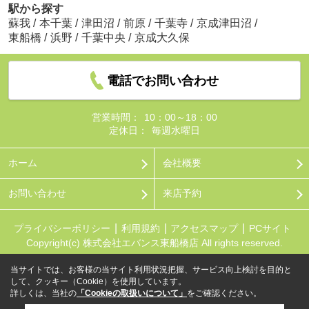
駅から探す
蘇我
/
本千葉
/
津田沼
/
前原
/
千葉寺
/
京成津田沼
/
東船橋
/
浜野
/
千葉中央
/
京成大久保
電話でお問い合わせ
営業時間：
10：00～18：00
定休日：
毎週水曜日
ホーム
会社概要
お問い合わせ
来店予約
プライバシーポリシー
利用規約
アクセスマップ
PCサイト
Copyright(c) 株式会社エバンス東船橋店 All rights reserved.
当サイトでは、お客様の当サイト利用状況把握、サービス向上検討を目的と
して、クッキー（Cookie）を使用しています。
詳しくは、当社の
「Cookieの取扱いについて」
をご確認ください。