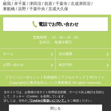
蘇我
/
本千葉
/
津田沼
/
前原
/
千葉寺
/
京成津田沼
/
東船橋
/
浜野
/
千葉中央
/
京成大久保
電話でお問い合わせ
営業時間：
10：00～18：00
定休日：
毎週水曜日
ホーム
会社概要
お問い合わせ
来店予約
プライバシーポリシー
利用規約
アクセスマップ
PCサイト
Copyright(c) 株式会社エバンス東船橋店 All rights reserved.
当サイトでは、お客様の当サイト利用状況把握、サービス向上検討を目的と
して、クッキー（Cookie）を使用しています。
詳しくは、当社の
「Cookieの取扱いについて」
をご確認ください。
閉じる