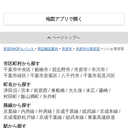
地図アプリで開く
ページトップへ
賃貸SHOPエバンス
>
周辺施設案内
>
市原市
>
市原市の美容室
>
いいお美容室
市区町村から探す
千葉市中央区
/
船橋市
/
習志野市
/
市原市
/
市川市
/
千葉市緑区
/
千葉市若葉区
/
八千代市
/
千葉市花見川区
町名から探す
津田沼
/
宮本
/
前原西
/
東船橋
/
大久保
/
末広
/
藤崎
/
村田町
/
飯山満町
/
矢作町
路線から探す
京葉線
/
内房線
/
外房線
/
京成千原線
/
総武線
/
京成本線
/
京成電鉄松戸線
/
京成千葉線
/
総武本線
/
東葉高速鉄道
駅から探す