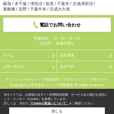
蘇我
/
本千葉
/
津田沼
/
前原
/
千葉寺
/
京成津田沼
/
東船橋
/
浜野
/
千葉中央
/
京成大久保
電話でお問い合わせ
営業時間：
10：00～18：00
定休日：
毎週水曜日
ホーム
会社概要
お問い合わせ
来店予約
プライバシーポリシー
利用規約
アクセスマップ
PCサイト
Copyright(c) 株式会社エバンス東船橋店 All rights reserved.
当サイトでは、お客様の当サイト利用状況把握、サービス向上検討を目的と
して、クッキー（Cookie）を使用しています。
詳しくは、当社の
「Cookieの取扱いについて」
をご確認ください。
閉じる