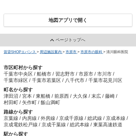
地図アプリで開く
ページトップへ
賃貸SHOPエバンス
>
周辺施設案内
>
市原市
>
市原市の眼科
>
清川眼科医院
市区町村から探す
千葉市中央区
/
船橋市
/
習志野市
/
市原市
/
市川市
/
千葉市緑区
/
千葉市若葉区
/
八千代市
/
千葉市花見川区
町名から探す
津田沼
/
宮本
/
東船橋
/
前原西
/
大久保
/
末広
/
藤崎
/
村田町
/
矢作町
/
飯山満町
路線から探す
京葉線
/
内房線
/
外房線
/
京成千原線
/
総武線
/
京成本線
/
京成電鉄松戸線
/
京成千葉線
/
総武本線
/
東葉高速鉄道
駅から探す