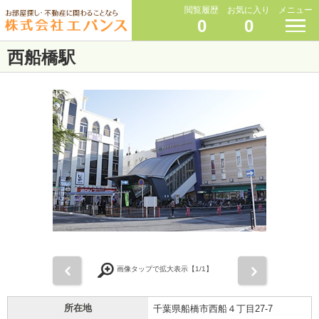
閲覧履歴
お気に入り
メニュー
0
0
西船橋駅
前
次
画像タップで拡大表示【
1
/1】
所在地
千葉県船橋市西船４丁目27-7