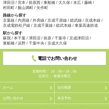
津田沼
/
宮本
/
前原西
/
東船橋
/
大久保
/
末広
/
藤崎
/
村田町
/
飯山満町
/
矢作町
路線から探す
京葉線
/
内房線
/
外房線
/
京成千原線
/
総武線
/
京成本線
/
京成電鉄松戸線
/
京成千葉線
/
総武本線
/
東葉高速鉄道
駅から探す
蘇我
/
本千葉
/
津田沼
/
前原
/
千葉寺
/
京成津田沼
/
東船橋
/
浜野
/
千葉中央
/
京成大久保
電話でお問い合わせ
営業時間：
10：00～18：00
定休日：
毎週水曜日
ホーム
会社概要
お問い合わせ
来店予約