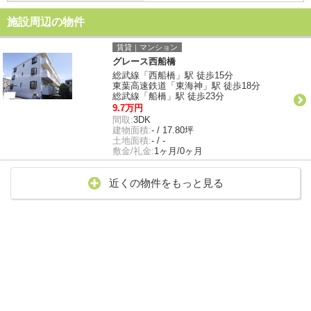
施設周辺の物件
賃貸｜マンション
グレース西船橋
総武線「西船橋」駅 徒歩15分
東葉高速鉄道「東海神」駅 徒歩18分
総武線「船橋」駅 徒歩23分
9.7万円
間取:
3DK
建物面積:
- / 17.80坪
土地面積:
- / -
敷金/礼金:
1ヶ月/0ヶ月
近くの物件をもっと見る