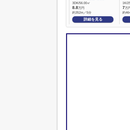
3DK/56.00㎡
1K/2
8.8
7
万円
万
約352m／5分
約46
詳細を見る