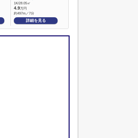
1K/28.05㎡
4.9
万円
約497m／7分
詳細を見る