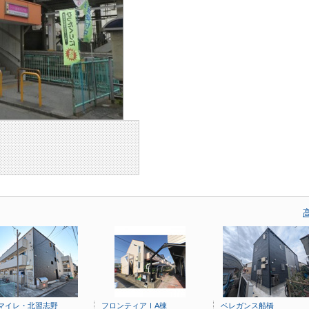
マイレ・北習志野
フロンティアⅠA棟
ベレガンス船橋