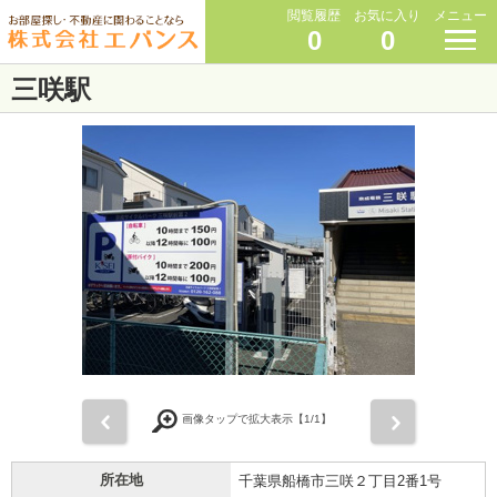
閲覧履歴
お気に入り
メニュー
0
0
三咲駅
前
次
画像タップで拡大表示【
1
/1】
所在地
千葉県船橋市三咲２丁目2番1号