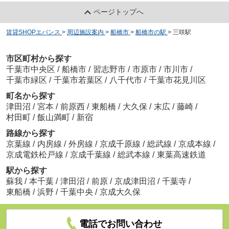
ページトップへ
賃貸SHOPエバンス
>
周辺施設案内
>
船橋市
>
船橋市の駅
>
三咲駅
市区町村から探す
千葉市中央区
/
船橋市
/
習志野市
/
市原市
/
市川市
/
千葉市緑区
/
千葉市若葉区
/
八千代市
/
千葉市花見川区
町名から探す
津田沼
/
宮本
/
前原西
/
東船橋
/
大久保
/
末広
/
藤崎
/
村田町
/
飯山満町
/
新宿
路線から探す
京葉線
/
内房線
/
外房線
/
京成千原線
/
総武線
/
京成本線
/
京成電鉄松戸線
/
京成千葉線
/
総武本線
/
東葉高速鉄道
駅から探す
蘇我
/
本千葉
/
津田沼
/
前原
/
京成津田沼
/
千葉寺
/
東船橋
/
浜野
/
千葉中央
/
京成大久保
電話でお問い合わせ