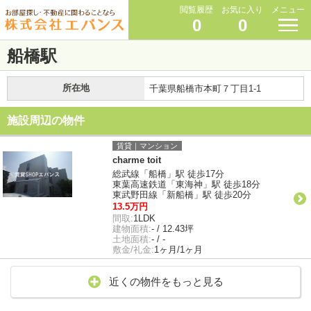
閲覧履歴
お気に入り
メニュー
0
0
船橋駅
所在地
千葉県船橋市本町７丁目1-1
施設周辺の物件
賃貸｜マンション
charme toit
総武線「船橋」駅 徒歩17分
東葉高速鉄道「東海神」駅 徒歩18分
東武野田線「新船橋」駅 徒歩20分
13.5万円
間取:
1LDK
建物面積:
- / 12.43坪
土地面積:
- / -
敷金/礼金:
1ヶ月/1ヶ月
近くの物件をもっと見る