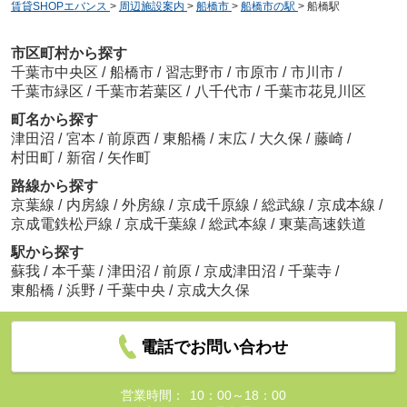
賃貸SHOPエバンス
>
周辺施設案内
>
船橋市
>
船橋市の駅
>
船橋駅
市区町村から探す
千葉市中央区
/
船橋市
/
習志野市
/
市原市
/
市川市
/
千葉市緑区
/
千葉市若葉区
/
八千代市
/
千葉市花見川区
町名から探す
津田沼
/
宮本
/
前原西
/
東船橋
/
末広
/
大久保
/
藤崎
/
村田町
/
新宿
/
矢作町
路線から探す
京葉線
/
内房線
/
外房線
/
京成千原線
/
総武線
/
京成本線
/
京成電鉄松戸線
/
京成千葉線
/
総武本線
/
東葉高速鉄道
駅から探す
蘇我
/
本千葉
/
津田沼
/
前原
/
京成津田沼
/
千葉寺
/
東船橋
/
浜野
/
千葉中央
/
京成大久保
電話でお問い合わせ
営業時間：
10：00～18：00