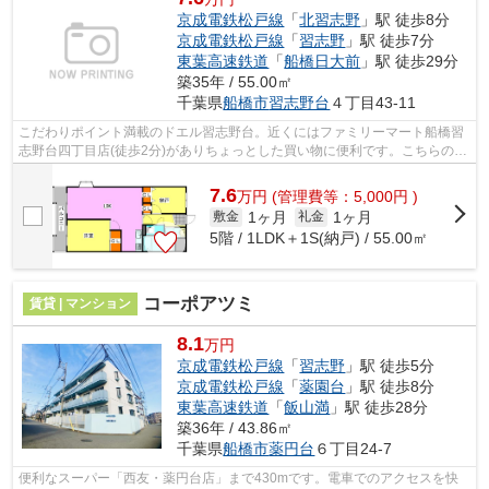
京成電鉄松戸線
「
北習志野
」駅 徒歩8分
京成電鉄松戸線
「
習志野
」駅 徒歩7分
東葉高速鉄道
「
船橋日大前
」駅 徒歩29分
築35年 / 55.00㎡
千葉県
船橋市
習志野台
４丁目43-11
こだわりポイント満載のドエル習志野台。近くにはファミリーマート船橋習
志野台四丁目店(徒歩2分)がありちょっとした買い物に便利です。こちらの物
件はマンションです。風通しが良好な...
7.6
万
円
(管理費等：5,000円 )
1ヶ月
1ヶ月
敷金
礼金
5階 / 1LDK＋1S(納戸) / 55.00㎡
コーポアツミ
賃貸 | マンション
8.1
万円
京成電鉄松戸線
「
習志野
」駅 徒歩5分
京成電鉄松戸線
「
薬園台
」駅 徒歩8分
東葉高速鉄道
「
飯山満
」駅 徒歩28分
築36年 / 43.86㎡
千葉県
船橋市
薬円台
６丁目24-7
便利なスーパー「西友・薬円台店」まで430mです。電車でのアクセスを快