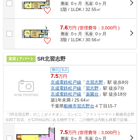
0ヶ月
0ヶ月
敷金
礼金
1階 / 1LDK / 32.55㎡
7.6
万
円
(管理費等：3,000円 )
0ヶ月
0ヶ月
敷金
礼金
3階 / 1LDK / 30.56㎡
SR北習志野
賃貸 | アパート
敷0
礼0
7.5
万円
京成電鉄松戸線
「
北習志野
」駅 徒歩8分
京成電鉄松戸線
「
習志野
」駅 徒歩7分
京成電鉄松戸線
「
薬園台
」駅 徒歩18分
築1年未満 / 25.64㎡
千葉県
船橋市
習志野台
４丁目15-7
「SR北習志野」のここがイチオシ。コンビニ「ファミリーマート船橋習志野
台四丁目店」が125m以内にある物件です。この物件は内観も綺麗で設備も
充実した、令和7年築となっています。シ...
7.5
万
円
(管理費等：3,000円 )
0ヶ月
0ヶ月
敷金
礼金