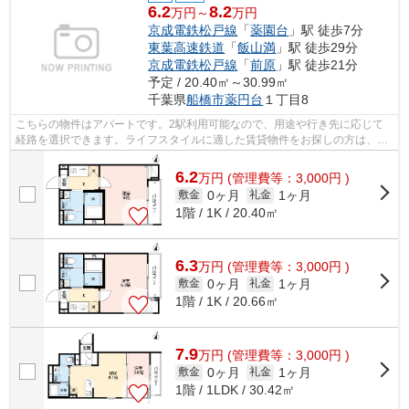
6.2
8.2
万円～
万円
京成電鉄松戸線
「
薬園台
」駅 徒歩7分
東葉高速鉄道
「
飯山満
」駅 徒歩29分
京成電鉄松戸線
「
前原
」駅 徒歩21分
予定 / 20.40㎡～30.99㎡
千葉県
船橋市
薬円台
１丁目8
こちらの物件はアパートです。2駅利用可能なので、用途や行き先に応じて
経路を選択できます。ライフスタイルに適した賃貸物件をお探しの方は、ぜ
ひ当社にお任せ下さい。当社は様々な物...
6.2
万
円
(管理費等：3,000円 )
0ヶ月
1ヶ月
敷金
礼金
1階 / 1K / 20.40㎡
6.3
万
円
(管理費等：3,000円 )
0ヶ月
1ヶ月
敷金
礼金
1階 / 1K / 20.66㎡
7.9
万
円
(管理費等：3,000円 )
0ヶ月
1ヶ月
敷金
礼金
1階 / 1LDK / 30.42㎡