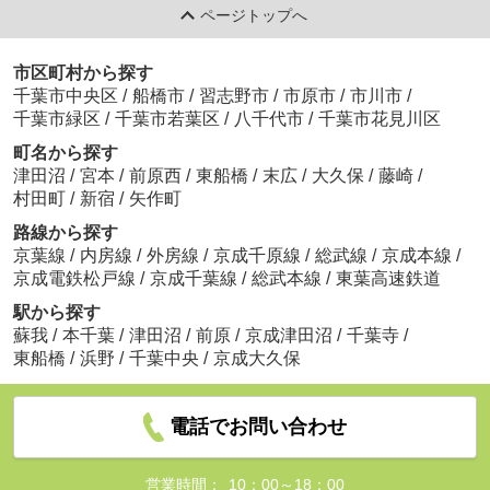
ページトップへ
市区町村から探す
千葉市中央区
/
船橋市
/
習志野市
/
市原市
/
市川市
/
千葉市緑区
/
千葉市若葉区
/
八千代市
/
千葉市花見川区
町名から探す
津田沼
/
宮本
/
前原西
/
東船橋
/
末広
/
大久保
/
藤崎
/
村田町
/
新宿
/
矢作町
路線から探す
京葉線
/
内房線
/
外房線
/
京成千原線
/
総武線
/
京成本線
/
京成電鉄松戸線
/
京成千葉線
/
総武本線
/
東葉高速鉄道
駅から探す
蘇我
/
本千葉
/
津田沼
/
前原
/
京成津田沼
/
千葉寺
/
東船橋
/
浜野
/
千葉中央
/
京成大久保
電話でお問い合わせ
営業時間：
10：00～18：00