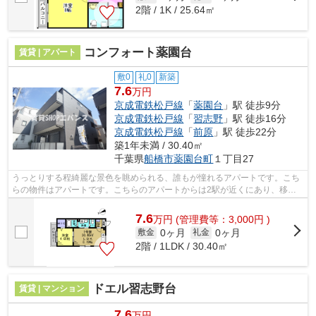
2階 / 1K / 25.64㎡
コンフォート薬園台
賃貸 | アパート
敷0
礼0
新築
7.6
万円
京成電鉄松戸線
「
薬園台
」駅 徒歩9分
京成電鉄松戸線
「
習志野
」駅 徒歩16分
京成電鉄松戸線
「
前原
」駅 徒歩22分
築1年未満 / 30.40㎡
千葉県
船橋市
薬園台町
１丁目27
うっとりする程綺麗な景色を眺められる、誰もが憧れるアパートです。こち
らの物件はアパートです。こちらのアパートからは2駅が近くにあり、移動
範囲も広がります。こちらの物件では初...
7.6
万
円
(管理費等：3,000円 )
0ヶ月
0ヶ月
敷金
礼金
2階 / 1LDK / 30.40㎡
ドエル習志野台
賃貸 | マンション
7.6
万円