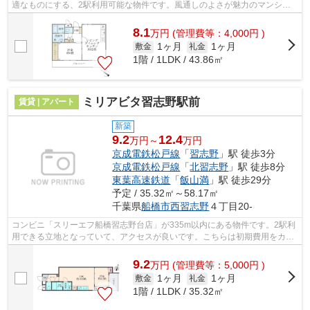
適なものにする、2駅利用可能な物件です。風通しのよさが魅力のマンショ
ンです。忙しい日でもゴミ出しをサクッと...
8.1
万
円
(管理費等：4,000円 )
1ヶ月
1ヶ月
敷金
礼金
1階 / 1LDK / 43.86㎡
ミリアビタ習志野駅前
賃貸 | アパート
新築
9.2
12.4
万円～
万円
京成電鉄松戸線
「
習志野
」駅 徒歩3分
京成電鉄松戸線
「
北習志野
」駅 徒歩8分
東葉高速鉄道
「
飯山満
」駅 徒歩29分
予定 / 35.32㎡～58.17㎡
千葉県
船橋市
西習志野
４丁目20-
コンビニ「スリーエフ船橋習志野台店」が335m以内にある物件です。2駅利
用できる立地となっていて、アクセスが良いです。こちらは初期費用をカー
ドでお支払いいただけるアパートです。...
9.2
万
円
(管理費等：5,000円 )
1ヶ月
1ヶ月
敷金
礼金
1階 / 1LDK / 35.32㎡