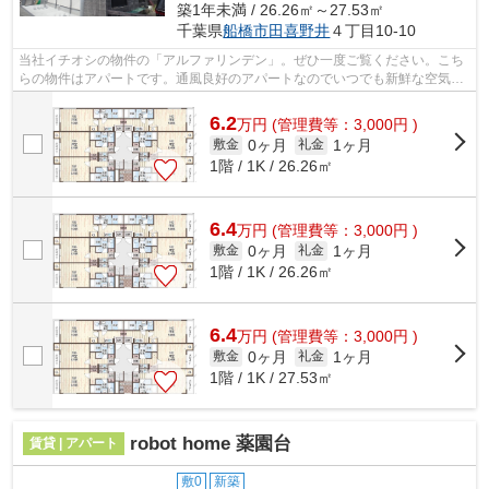
築1年未満 / 26.26㎡～27.53㎡
千葉県
船橋市
田喜野井
４丁目10-10
当社イチオシの物件の「アルファリンデン」。ぜひ一度ご覧ください。こち
らの物件はアパートです。通風良好のアパートなのでいつでも新鮮な空気を
味わえます。2駅利用できる立地となっ...
6.2
万
円
(管理費等：3,000円 )
0ヶ月
1ヶ月
敷金
礼金
1階 / 1K / 26.26㎡
6.4
万
円
(管理費等：3,000円 )
0ヶ月
1ヶ月
敷金
礼金
1階 / 1K / 26.26㎡
6.4
万
円
(管理費等：3,000円 )
0ヶ月
1ヶ月
敷金
礼金
1階 / 1K / 27.53㎡
robot home 薬園台
賃貸 | アパート
敷0
新築