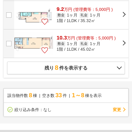
9.2
万
円
(管理費等：5,000円 )
1ヶ月
1ヶ月
敷金
礼金
1階 / 1LDK / 35.32㎡
10.3
万
円
(管理費等：5,000円 )
1ヶ月
1ヶ月
敷金
礼金
1階 / 1LDK / 45.02㎡
8
残り
件を表示する
8
33
1～8
該当物件数
棟
空き数
件
棟を表示
変更
絞り込み条件：
なし