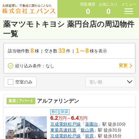
閲覧履歴
お気に入り
メニュー
0
0
薬マツモトキヨシ 薬円台店の周辺物件
一覧
8
33
1～8
該当物件数
棟
空き数
件
棟を表示
変更
絞り込み条件：
なし
空室のみ
アルファリンデン
賃貸 | アパート
敷0
新築
6.2
6.4
万円～
万円
京成電鉄松戸線
「
薬園台
」駅 徒歩10分
東葉高速鉄道
「
飯山満
」駅 徒歩31分
京成電鉄松戸線
「
前原
」駅 徒歩15分