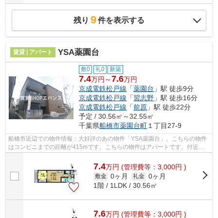
9
残り
件を表示する
YSA薬園台
賃貸 | アパート
敷0
礼0
新築
7.4
7.6
万円～
万円
京成電鉄松戸線
「
薬園台
」駅 徒歩9分
京成電鉄松戸線
「
習志野
」駅 徒歩16分
京成電鉄松戸線
「
前原
」駅 徒歩22分
予定 / 30.56㎡～32.55㎡
千葉県
船橋市
薬園台町
１丁目27-9
船橋市近辺での物件情報：大好評のあの物件「YSA薬園台」。こちらの物件
はコンビニまでの距離が415mです。こちらの物件はアパートです。付近に
駅が2駅あり、行き先に応じて使い分けが...
7.4
万
円
(管理費等：3,000円 )
0ヶ月
0ヶ月
敷金
礼金
1階 / 1LDK / 30.56㎡
7.6
万
円
(管理費等：3,000円 )