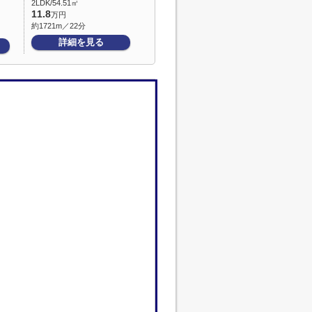
2LDK/54.51㎡
11.8
万円
約1721m／22分
詳細を見る