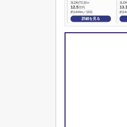
3LDK/73.20㎡
3LDK
12.5
13.
万円
約1444m／19分
約14
詳細を見る