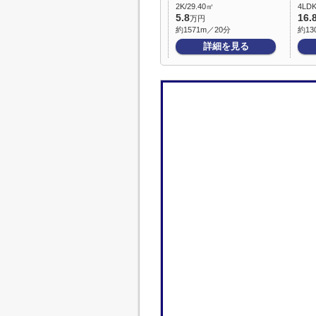
2K/29.40㎡
4LDK
5.8
16.
万円
約1571m／20分
約13
詳細を見る