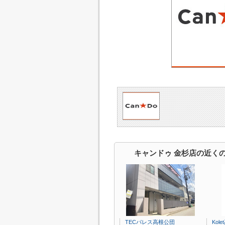
キャンドゥ 金杉店の近く
TECパレス高根公団
Kol