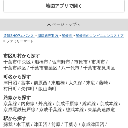
地図アプリで開く
ページトップへ
賃貸SHOPエバンス
>
周辺施設案内
>
船橋市
>
船橋市のコンビニエンスストア
>
ファミリーマート
市区町村から探す
千葉市中央区
/
船橋市
/
習志野市
/
市原市
/
市川市
/
千葉市緑区
/
千葉市若葉区
/
八千代市
/
千葉市花見川区
町名から探す
津田沼
/
宮本
/
前原西
/
東船橋
/
大久保
/
末広
/
藤崎
/
村田町
/
矢作町
/
飯山満町
路線から探す
京葉線
/
内房線
/
外房線
/
京成千原線
/
総武線
/
京成本線
/
京成電鉄松戸線
/
京成千葉線
/
総武本線
/
東葉高速鉄道
駅から探す
蘇我
/
本千葉
/
津田沼
/
前原
/
千葉寺
/
京成津田沼
/