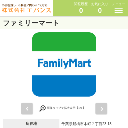
閲覧履歴
お気に入り
メニュー
0
0
ファミリーマート
前
次
画像タップで拡大表示【
1
/1】
所在地
千葉県船橋市本町７丁目23-13