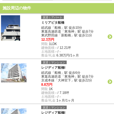
施設周辺の物件
賃貸｜アパート
ミリアビタ船橋
総武線「船橋」駅 徒歩10分
東葉高速鉄道「東海神」駅 徒歩7分
東武野田線「新船橋」駅 徒歩11分
12.3万円
間取:
1LDK
建物面積:
- / 12.21坪
土地面積:
- / -
敷金/礼金:
6.38万円/1ヶ月
賃貸｜マンション
レジディア船橋I
総武線「船橋」駅 徒歩6分
東葉高速鉄道「東海神」駅 徒歩7分
京成本線「大神宮下」駅 徒歩22分
8.8万円
間取:
1K
建物面積:
- / 7.18坪
土地面積:
- / -
敷金/礼金:
1ヶ月/1ヶ月
賃貸｜マンション
レジディア船橋I