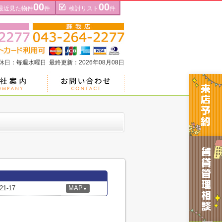
00
00
最近見た物件
件
検討リスト
件
定休日：毎週水曜日 最終更新：2026年08月08日
-17
MAP
▼