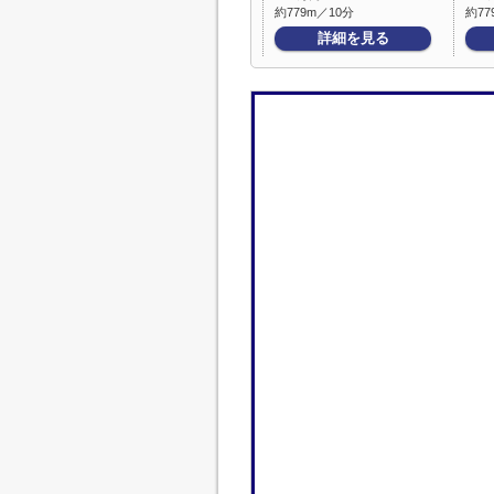
約779m／10分
約77
詳細を見る