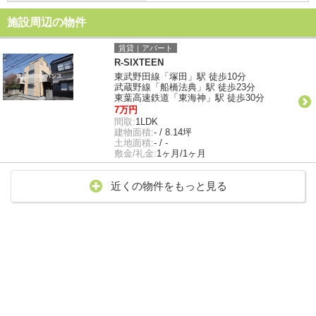
施設周辺の物件
賃貸｜アパート
R-SIXTEEN
東武野田線「塚田」駅 徒歩10分
武蔵野線「船橋法典」駅 徒歩23分
東葉高速鉄道「東海神」駅 徒歩30分
7万円
間取:
1LDK
建物面積:
- / 8.14坪
土地面積:
- / -
敷金/礼金:
1ヶ月/1ヶ月
近くの物件をもっと見る