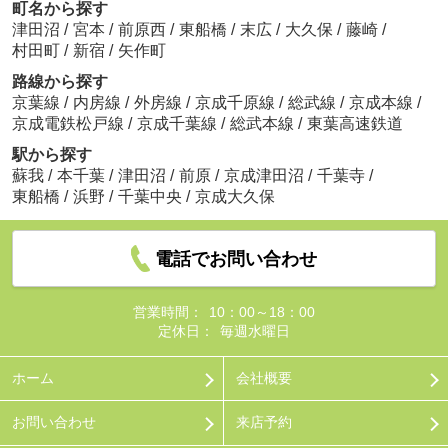
町名から探す
津田沼
/
宮本
/
前原西
/
東船橋
/
末広
/
大久保
/
藤崎
/
村田町
/
新宿
/
矢作町
路線から探す
京葉線
/
内房線
/
外房線
/
京成千原線
/
総武線
/
京成本線
/
京成電鉄松戸線
/
京成千葉線
/
総武本線
/
東葉高速鉄道
駅から探す
蘇我
/
本千葉
/
津田沼
/
前原
/
京成津田沼
/
千葉寺
/
東船橋
/
浜野
/
千葉中央
/
京成大久保
電話でお問い合わせ
営業時間：
10：00～18：00
定休日：
毎週水曜日
ホーム
会社概要
お問い合わせ
来店予約