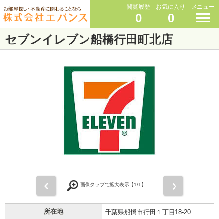
閲覧履歴
お気に入り
メニュー
0
0
セブンイレブン船橋行田町北店
前
次
画像タップで拡大表示【
1
/1】
所在地
千葉県船橋市行田１丁目18-20