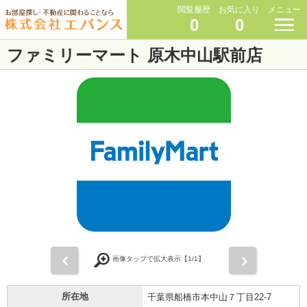
閲覧履歴
お気に入り
メニュー
0
0
ファミリーマート 原木中山駅前店
前
次
画像タップで拡大表示【
1
/1】
所在地
千葉県船橋市本中山７丁目22-7