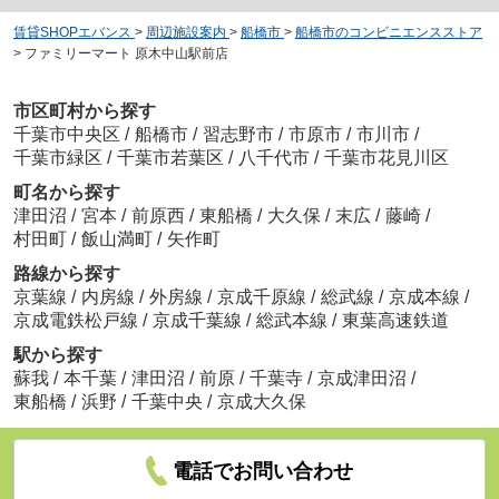
賃貸SHOPエバンス
>
周辺施設案内
>
船橋市
>
船橋市のコンビニエンスストア
>
ファミリーマート 原木中山駅前店
市区町村から探す
千葉市中央区
/
船橋市
/
習志野市
/
市原市
/
市川市
/
千葉市緑区
/
千葉市若葉区
/
八千代市
/
千葉市花見川区
町名から探す
津田沼
/
宮本
/
前原西
/
東船橋
/
大久保
/
末広
/
藤崎
/
村田町
/
飯山満町
/
矢作町
路線から探す
京葉線
/
内房線
/
外房線
/
京成千原線
/
総武線
/
京成本線
/
京成電鉄松戸線
/
京成千葉線
/
総武本線
/
東葉高速鉄道
駅から探す
蘇我
/
本千葉
/
津田沼
/
前原
/
千葉寺
/
京成津田沼
/
東船橋
/
浜野
/
千葉中央
/
京成大久保
電話でお問い合わせ