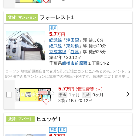
フォーレスト1
賃貸 | マンション
礼0
5.7
万円
総武線
「
津田沼
」駅 徒歩8分
総武線
「
東船橋
」駅 徒歩20分
京成本線
「
谷津
」駅 徒歩25分
築37年 / 20.12㎡
千葉県
船橋市
前原西
１丁目34-2
ローソン 船橋前原西店まで徒歩5分と近場にコンビニがあるのもポイント。2
駅利用できるマンションは電車での移動が便利です。敷地内にゴミ置き場を
備えているので、遠くまで運ぶ必要が...
5.7
万
円
(管理費等：- )
1ヶ月
0ヶ月
敷金
礼金
3階 / 1K / 20.12㎡
ヒュッゲⅠ
賃貸 | アパート
敷0
礼0
6.3
万円