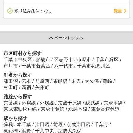
変更
絞り込み条件：
なし
ページトップへ
市区町村から探す
千葉市中央区
/
船橋市
/
習志野市
/
市原市
/
千葉市緑区
/
市川市
/
千葉市若葉区
/
八千代市
/
千葉市花見川区
町名から探す
津田沼
/
宮本
/
前原西
/
東船橋
/
末広
/
大久保
/
藤崎
/
村田町
/
新宿
/
矢作町
路線から探す
京葉線
/
内房線
/
外房線
/
京成千原線
/
総武線
/
京成本線
/
京成電鉄松戸線
/
京成千葉線
/
総武本線
/
東葉高速鉄道
駅から探す
蘇我
/
本千葉
/
津田沼
/
前原
/
京成津田沼
/
千葉寺
/
東船橋
/
浜野
/
千葉中央
/
京成大久保