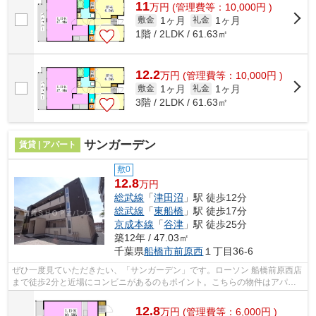
11
万
円
(管理費等：10,000円 )
1ヶ月
1ヶ月
敷金
礼金
1階 / 2LDK / 61.63㎡
12.2
万
円
(管理費等：10,000円 )
1ヶ月
1ヶ月
敷金
礼金
3階 / 2LDK / 61.63㎡
サンガーデン
賃貸 | アパート
敷0
12.8
万円
総武線
「
津田沼
」駅 徒歩12分
総武線
「
東船橋
」駅 徒歩17分
京成本線
「
谷津
」駅 徒歩25分
築12年 / 47.03㎡
千葉県
船橋市
前原西
１丁目36-6
ぜひ一度見ていただきたい、「サンガーデン」です。ローソン 船橋前原西店
まで徒歩2分と近場にコンビニがあるのもポイント。こちらの物件はアパー
トです。初期費用や家賃のカード決済...
12.8
万
円
(管理費等：6,000円 )