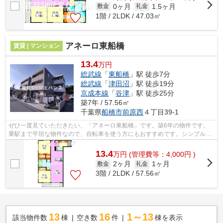
0ヶ月
1.5ヶ月
敷金
礼金
1階 / 2LDK / 47.03㎡
アネーロ東船橋
賃貸 | マンション
13.4
万円
総武線
「
東船橋
」駅 徒歩7分
総武線
「
津田沼
」駅 徒歩19分
京成本線
「
谷津
」駅 徒歩25分
築7年 / 57.56㎡
千葉県
船橋市
前原西
４丁目39-1
ぜひ一度見ていただきたい、「アネーロ東船橋」です。築6年の物件です。
乗駅まで平坦な物件なので、自転車を使う方にもおすすめです。シンプルな
がらも風の通り道がしっかり造られてい...
13.4
万
円
(管理費等：4,000円 )
2ヶ月
1ヶ月
敷金
礼金
3階 / 2LDK / 57.56㎡
13
16
1～13
該当物件数
棟
空き数
件
棟を表示