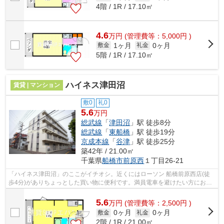
4階 / 1R / 17.10㎡
4.6
万
円
(管理費等：5,000円 )
1ヶ月
0ヶ月
敷金
礼金
5階 / 1R / 17.10㎡
ハイネス津田沼
賃貸 | マンション
敷0
礼0
5.6
万円
総武線
「
津田沼
」駅 徒歩8分
総武線
「
東船橋
」駅 徒歩19分
京成本線
「
谷津
」駅 徒歩25分
築42年 / 21.00㎡
千葉県
船橋市
前原西
１丁目26-21
「ハイネス津田沼」のここがイチオシ。近くにはローソン 船橋前原西店(徒
歩4分)がありちょっとした買い物に便利です。満員電車を避けたい方におす
すめの、席を確保しやすい始発駅近く...
5.6
万
円
(管理費等：2,500円 )
0ヶ月
0ヶ月
敷金
礼金
2階 / 1R / 21.00㎡