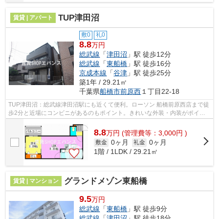
TUP津田沼
賃貸 | アパート
敷0
礼0
8.8
万円
総武線
「
津田沼
」駅 徒歩12分
総武線
「
東船橋
」駅 徒歩16分
京成本線
「
谷津
」駅 徒歩25分
築1年 / 29.21㎡
千葉県
船橋市
前原西
１丁目22-18
TUP津田沼：総武線津田沼駅にも近くて便利。ローソン 船橋前原西店まで徒
歩2分と近場にコンビニがあるのもポイント。きれいな外装・内装がポイン
ト。始発駅近くだと朝の混雑する時間で...
8.8
万
円
(管理費等：3,000円 )
0ヶ月
0ヶ月
敷金
礼金
1階 / 1LDK / 29.21㎡
グランドメゾン東船橋
賃貸 | マンション
9.5
万円
総武線
「
東船橋
」駅 徒歩9分
総武線
「
津田沼
」駅 徒歩18分