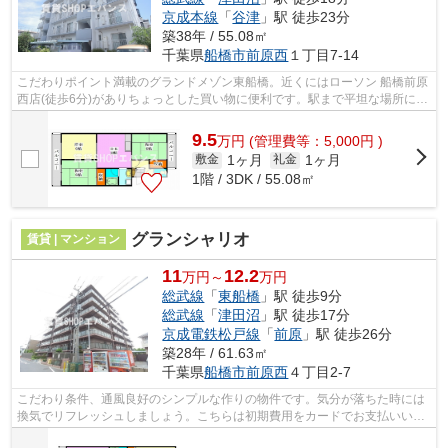
京成本線
「
谷津
」駅 徒歩23分
築38年 / 55.08㎡
千葉県
船橋市
前原西
１丁目7-14
こだわりポイント満載のグランドメゾン東船橋。近くにはローソン 船橋前原
西店(徒歩6分)がありちょっとした買い物に便利です。駅まで平坦な場所に位
置する物件で、自転車をよく使う方...
9.5
万
円
(管理費等：5,000円 )
1ヶ月
1ヶ月
敷金
礼金
1階 / 3DK / 55.08㎡
グランシャリオ
賃貸 | マンション
11
12.2
万円～
万円
総武線
「
東船橋
」駅 徒歩9分
総武線
「
津田沼
」駅 徒歩17分
京成電鉄松戸線
「
前原
」駅 徒歩26分
築28年 / 61.63㎡
千葉県
船橋市
前原西
４丁目2-7
こだわり条件、通風良好のシンプルな作りの物件です。気分が落ちた時には
換気でリフレッシュしましょう。こちらは初期費用をカードでお支払いいた
だける物件なので、支払い手続きの手...