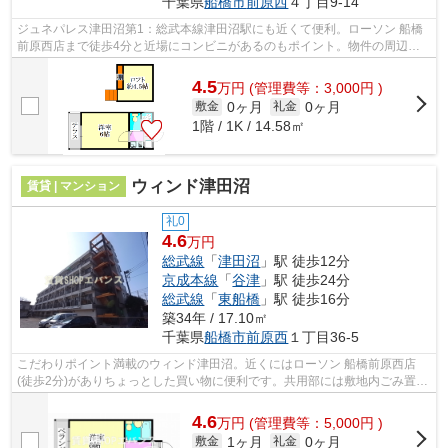
千葉県
船橋市
前原西
４丁目9-14
ジュネパレス津田沼第1：総武本線津田沼駅にも近くて便利。ローソン 船橋
前原西店まで徒歩4分と近場にコンビニがあるのもポイント。物件の周辺に
駅が2つあり、よく電車を利用する方に...
4.5
万
円
(管理費等：3,000円 )
0ヶ月
0ヶ月
敷金
礼金
1階 / 1K / 14.58㎡
ウィンド津田沼
賃貸 | マンション
礼0
4.6
万円
総武線
「
津田沼
」駅 徒歩12分
京成本線
「
谷津
」駅 徒歩24分
総武線
「
東船橋
」駅 徒歩16分
築34年 / 17.10㎡
千葉県
船橋市
前原西
１丁目36-5
こだわりポイント満載のウィンド津田沼。近くにはローソン 船橋前原西店
(徒歩2分)がありちょっとした買い物に便利です。共用部には敷地内ごみ置き
場・エレベータなどが揃っており、と...
4.6
万
円
(管理費等：5,000円 )
1ヶ月
0ヶ月
敷金
礼金