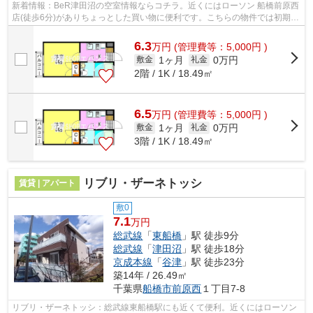
新着情報：BeR津田沼の空室情報ならコチラ。近くにはローソン 船橋前原西
店(徒歩6分)がありちょっとした買い物に便利です。こちらの物件では初期費
用をカードでお支払いいただけます。...
6.3
万
円
(管理費等：5,000円 )
1ヶ月
0万円
敷金
礼金
2階 / 1K / 18.49㎡
6.5
万
円
(管理費等：5,000円 )
1ヶ月
0万円
敷金
礼金
3階 / 1K / 18.49㎡
リブリ・ザーネトッシ
賃貸 | アパート
敷0
7.1
万円
総武線
「
東船橋
」駅 徒歩9分
総武線
「
津田沼
」駅 徒歩18分
京成本線
「
谷津
」駅 徒歩23分
築14年 / 26.49㎡
千葉県
船橋市
前原西
１丁目7-8
リブリ・ザーネトッシ：総武線東船橋駅にも近くて便利。近くにはローソン