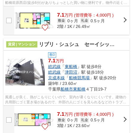
船橋前原西店(徒歩6分)がありちょっとした買い物に便利です。物件の近くに
駅が2つあるため、用途や行き先によ...
7.1
万
円
(管理費等：4,000円 )
0ヶ月
0.5ヶ月
敷金
礼金
2階 / 1K / 26.49㎡
リブリ・シュシュ セーイシックス
賃貸 | マンション
敷0
7.1
万円
総武線
「
東船橋
」駅 徒歩8分
総武線
「
津田沼
」駅 徒歩18分
京成本線
「
船橋競馬場
」駅 徒歩20分
築9年 / 23.60㎡
千葉県
船橋市
東船橋
４丁目19-7
風通しが良く、熱がこもりにくいので、室内が暑くなりにくいです。建物の
共用部にゴミ置き場があるので、外部の人にゴミを見られるなどのトラブル
も減らせます。充実の設備と綺麗な室...
7.1
万
円
(管理費等：4,000円 )
0ヶ月
0.5ヶ月
敷金
礼金
3階 / 1K / 23.60㎡