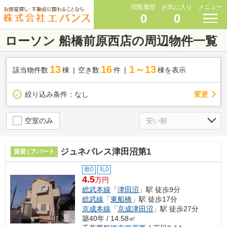
閲覧履歴
お気に入り
メニュー
0
0
ローソン 船橋前原西店の周辺物件一覧
13
16
1～13
該当物件数
棟
空き数
件
棟を表示
変更
絞り込み条件：
なし
空室のみ
ジュネパレス津田沼第1
賃貸 | アパート
敷0
礼0
4.5
万円
総武本線
「
津田沼
」駅 徒歩9分
総武線
「
東船橋
」駅 徒歩17分
京成本線
「
京成津田沼
」駅 徒歩27分
築40年 / 14.58㎡