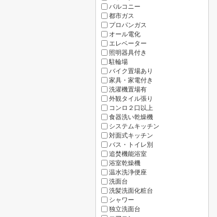
バルコニー
都市ガス
プロパンガス
オール電化
エレベーター
照明器具付き
駐輪場
バイク置場あり
家具・家電付き
洗濯機置場有
外観タイル張り
コンロ２口以上
食器洗い乾燥機
システムキッチン
対面式キッチン
バス・トイレ別
追焚機能浴室
浴室乾燥機
温水洗浄便座
洗面台
洗髪洗面化粧台
シャワー
独立洗面台