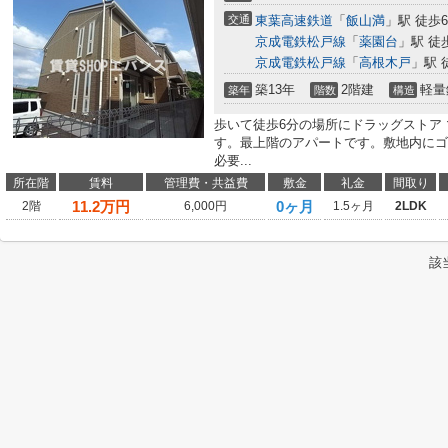
交通
東葉高速鉄道
「
飯山満
」駅 徒歩
京成電鉄松戸線
「
薬園台
」駅 徒
京成電鉄松戸線
「
高根木戸
」駅 
築13年
2階建
軽量
築年
階数
構造
歩いて徒歩6分の場所にドラッグストア
す。最上階のアパートです。敷地内にゴ
必要...
所在階
賃料
管理費・共益費
敷金
礼金
間取り
11.2
万円
0ヶ月
2階
6,000円
1.5ヶ月
2LDK
該