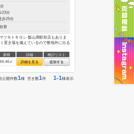
6分
歩23分
徒歩25分
鉄骨
 マツモトキヨシ 飯山満駅前店もありま
ミ置き場を備えているので敷地外に出る
面積
詳細
検討リスト
60.46㎡
詳細を見る
追加する
1
1
1-1
当公開件数
棟 空き数
件
棟表示