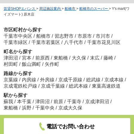
賃貸SHOPエバンス
>
周辺施設案内
>
船橋市
>
船橋市のスーパー
>
Y's mart(ワ
イズマート) 原木店
市区町村から探す
千葉市中央区
/
船橋市
/
習志野市
/
市原市
/
市川市
/
千葉市緑区
/
千葉市若葉区
/
八千代市
/
千葉市花見川区
町名から探す
津田沼
/
宮本
/
前原西
/
東船橋
/
大久保
/
末広
/
藤崎
/
村田町
/
飯山満町
/
矢作町
路線から探す
京葉線
/
内房線
/
外房線
/
京成千原線
/
総武線
/
京成本線
/
京成電鉄松戸線
/
京成千葉線
/
総武本線
/
東葉高速鉄道
駅から探す
蘇我
/
本千葉
/
津田沼
/
前原
/
千葉寺
/
京成津田沼
/
東船橋
/
浜野
/
千葉中央
/
京成大久保
電話でお問い合わせ