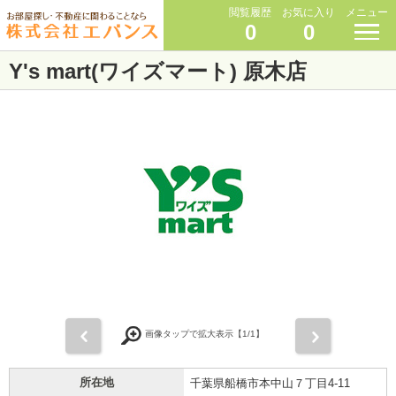
閲覧履歴
お気に入り
メニュー
0
0
Y's mart(ワイズマート) 原木店
前
次
画像タップで拡大表示【
1
/1】
所在地
千葉県船橋市本中山７丁目4-11