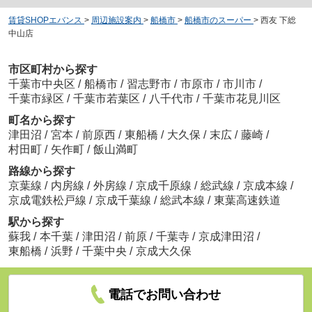
賃貸SHOPエバンス
>
周辺施設案内
>
船橋市
>
船橋市のスーパー
>
西友 下総
中山店
市区町村から探す
千葉市中央区
/
船橋市
/
習志野市
/
市原市
/
市川市
/
千葉市緑区
/
千葉市若葉区
/
八千代市
/
千葉市花見川区
町名から探す
津田沼
/
宮本
/
前原西
/
東船橋
/
大久保
/
末広
/
藤崎
/
村田町
/
矢作町
/
飯山満町
路線から探す
京葉線
/
内房線
/
外房線
/
京成千原線
/
総武線
/
京成本線
/
京成電鉄松戸線
/
京成千葉線
/
総武本線
/
東葉高速鉄道
駅から探す
蘇我
/
本千葉
/
津田沼
/
前原
/
千葉寺
/
京成津田沼
/
東船橋
/
浜野
/
千葉中央
/
京成大久保
電話でお問い合わせ