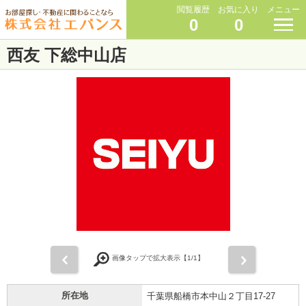
閲覧履歴
お気に入り
メニュー
0
0
西友 下総中山店
前
次
画像タップで拡大表示【
1
/1】
所在地
千葉県船橋市本中山２丁目17-27