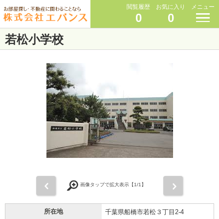
閲覧履歴
お気に入り
メニュー
0
0
若松小学校
前
次
画像タップで拡大表示【
1
/1】
所在地
千葉県船橋市若松３丁目2-4