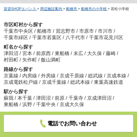
賃貸SHOPエバンス
>
周辺施設案内
>
船橋市
>
船橋市の小学校
>
若松小学校
市区町村から探す
千葉市中央区
/
船橋市
/
習志野市
/
市原市
/
市川市
/
千葉市緑区
/
千葉市若葉区
/
八千代市
/
千葉市花見川区
町名から探す
津田沼
/
宮本
/
前原西
/
東船橋
/
末広
/
大久保
/
藤崎
/
村田町
/
矢作町
/
飯山満町
路線から探す
京葉線
/
内房線
/
外房線
/
京成千原線
/
総武線
/
京成本線
/
京成電鉄松戸線
/
京成千葉線
/
総武本線
/
東葉高速鉄道
駅から探す
蘇我
/
本千葉
/
津田沼
/
前原
/
千葉寺
/
京成津田沼
/
東船橋
/
浜野
/
千葉中央
/
京成大久保
電話でお問い合わせ