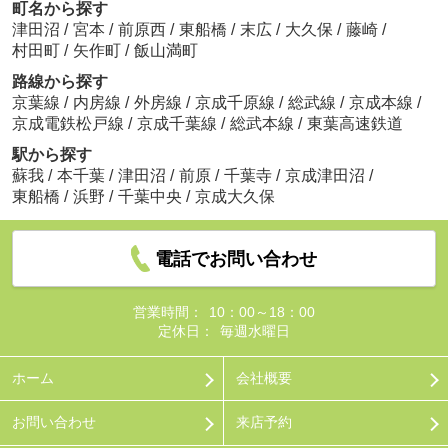
町名から探す
津田沼
/
宮本
/
前原西
/
東船橋
/
末広
/
大久保
/
藤崎
/
村田町
/
矢作町
/
飯山満町
路線から探す
京葉線
/
内房線
/
外房線
/
京成千原線
/
総武線
/
京成本線
/
京成電鉄松戸線
/
京成千葉線
/
総武本線
/
東葉高速鉄道
駅から探す
蘇我
/
本千葉
/
津田沼
/
前原
/
千葉寺
/
京成津田沼
/
東船橋
/
浜野
/
千葉中央
/
京成大久保
電話でお問い合わせ
営業時間：
10：00～18：00
定休日：
毎週水曜日
ホーム
会社概要
お問い合わせ
来店予約