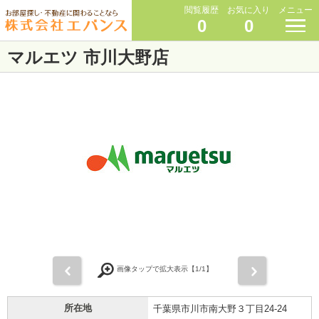
閲覧履歴
お気に入り
メニュー
0
0
マルエツ 市川大野店
前
次
画像タップで拡大表示【
1
/1】
所在地
千葉県市川市南大野３丁目24-24