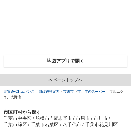
地図アプリで開く
ページトップへ
賃貸SHOPエバンス
>
周辺施設案内
>
市川市
>
市川市のスーパー
>
マルエツ
市川大野店
市区町村から探す
千葉市中央区
/
船橋市
/
習志野市
/
市原市
/
市川市
/
千葉市緑区
/
千葉市若葉区
/
八千代市
/
千葉市花見川区