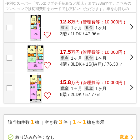
便利なスーパー「マルエツプチ千葉みなと駅店」まで333mです。こちらの
マンションでは初期費用をカードでお支払いいただけます。車をお持ちの方
にもオススメの、機械式駐車場を利用で...
12.8
万
円
(管理費等：10,000円 )
1ヶ月
1ヶ月
敷金
礼金
3階 / 1LDK / 47.96㎡
17.5
万
円
(管理費等：10,000円 )
1ヶ月
1ヶ月
敷金
礼金
4階 / 3LDK＋1S(納戸) / 76.30㎡
15.8
万
円
(管理費等：10,000円 )
1ヶ月
1ヶ月
敷金
礼金
8階 / 2LDK / 57.77㎡
1
3
1～1
該当物件数
棟
空き数
件
棟を表示
変更
絞り込み条件：
なし