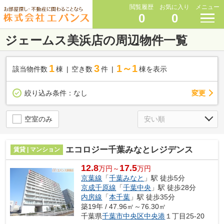
閲覧履歴
お気に入り
メニュー
0
0
ジェームス美浜店の周辺物件一覧
1
3
1～1
該当物件数
棟
空き数
件
棟を表示
変更
絞り込み条件：
なし
空室のみ
エコロジー千葉みなとレジデンス
賃貸 | マンション
12.8
17.5
万円～
万円
京葉線
「
千葉みなと
」駅 徒歩5分
京成千原線
「
千葉中央
」駅 徒歩28分
内房線
「
本千葉
」駅 徒歩35分
築19年 / 47.96㎡～76.30㎡
千葉県
千葉市中央区
中央港
１丁目25-20