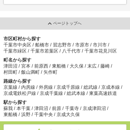
ページトップへ
市区町村から探す
千葉市中央区
/
船橋市
/
習志野市
/
市原市
/
市川市
/
千葉市緑区
/
千葉市若葉区
/
八千代市
/
千葉市花見川区
町名から探す
津田沼
/
宮本
/
前原西
/
東船橋
/
大久保
/
末広
/
藤崎
/
村田町
/
飯山満町
/
矢作町
路線から探す
京葉線
/
内房線
/
外房線
/
京成千原線
/
総武線
/
京成本線
/
京成電鉄松戸線
/
京成千葉線
/
総武本線
/
東葉高速鉄道
駅から探す
蘇我
/
本千葉
/
津田沼
/
前原
/
千葉寺
/
京成津田沼
/
東船橋
/
浜野
/
千葉中央
/
京成大久保