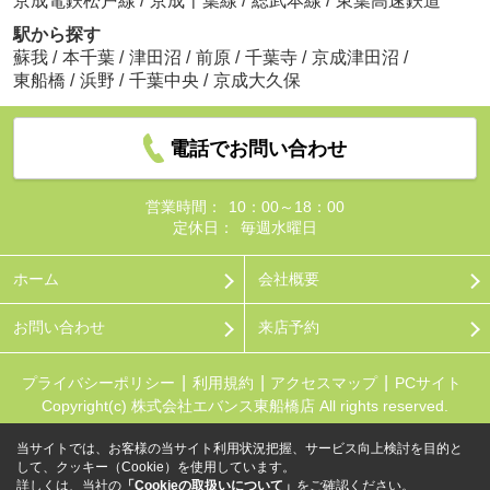
京成電鉄松戸線
/
京成千葉線
/
総武本線
/
東葉高速鉄道
駅から探す
蘇我
/
本千葉
/
津田沼
/
前原
/
千葉寺
/
京成津田沼
/
東船橋
/
浜野
/
千葉中央
/
京成大久保
電話でお問い合わせ
営業時間：
10：00～18：00
定休日：
毎週水曜日
ホーム
会社概要
お問い合わせ
来店予約
プライバシーポリシー
利用規約
アクセスマップ
PCサイト
Copyright(c) 株式会社エバンス東船橋店 All rights reserved.
当サイトでは、お客様の当サイト利用状況把握、サービス向上検討を目的と
して、クッキー（Cookie）を使用しています。
詳しくは、当社の
「Cookieの取扱いについて」
をご確認ください。