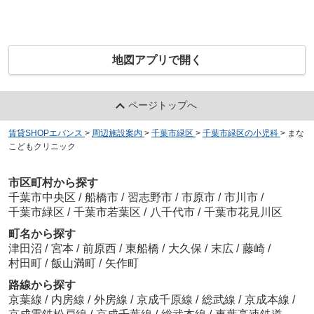
地図アプリで開く
ページトップへ
賃貸SHOPエバンス
>
周辺施設案内
>
千葉市緑区
>
千葉市緑区の小児科
>
まな
こどもクリニック
市区町村から探す
千葉市中央区
/
船橋市
/
習志野市
/
市原市
/
市川市
/
千葉市緑区
/
千葉市若葉区
/
八千代市
/
千葉市花見川区
町名から探す
津田沼
/
宮本
/
前原西
/
東船橋
/
大久保
/
末広
/
藤崎
/
村田町
/
飯山満町
/
矢作町
路線から探す
京葉線
/
内房線
/
外房線
/
京成千原線
/
総武線
/
京成本線
/