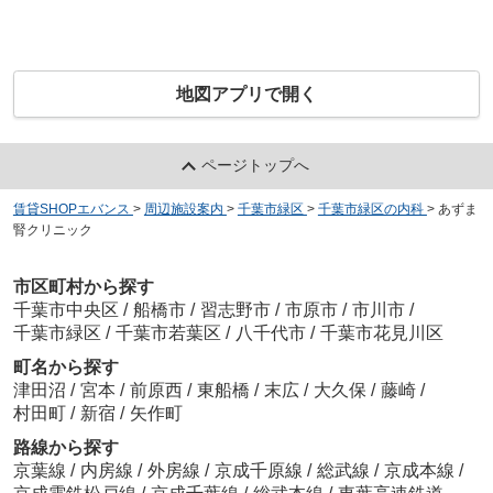
地図アプリで開く
ページトップへ
賃貸SHOPエバンス
>
周辺施設案内
>
千葉市緑区
>
千葉市緑区の内科
>
あずま
腎クリニック
市区町村から探す
千葉市中央区
/
船橋市
/
習志野市
/
市原市
/
市川市
/
千葉市緑区
/
千葉市若葉区
/
八千代市
/
千葉市花見川区
町名から探す
津田沼
/
宮本
/
前原西
/
東船橋
/
末広
/
大久保
/
藤崎
/
村田町
/
新宿
/
矢作町
路線から探す
京葉線
/
内房線
/
外房線
/
京成千原線
/
総武線
/
京成本線
/