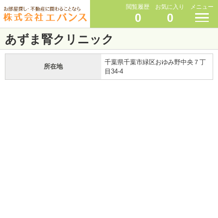
閲覧履歴
お気に入り
メニュー
0
0
あずま腎クリニック
千葉県千葉市緑区おゆみ野中央７丁
所在地
目34-4