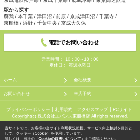
京成電鉄松戸線
/
京成千葉線
/
総武本線
/
東葉高速鉄道
駅から探す
蘇我
/
本千葉
/
津田沼
/
前原
/
京成津田沼
/
千葉寺
/
東船橋
/
浜野
/
千葉中央
/
京成大久保
電話でお問い合わせ
営業時間：
10：00～18：00
定休日：
毎週水曜日
ホーム
会社概要
お問い合わせ
来店予約
プライバシーポリシー
利用規約
アクセスマップ
PCサイト
Copyright(c) 株式会社エバンス東船橋店 All rights reserved.
当サイトでは、お客様の当サイト利用状況把握、サービス向上検討を目的と
して、クッキー（Cookie）を使用しています。
詳しくは、当社の
「Cookieの取扱いについて」
をご確認ください。