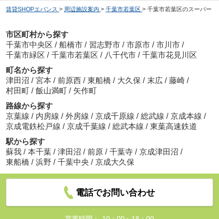
賃貸SHOPエバンス
>
周辺施設案内
>
千葉市若葉区
>
千葉市若葉区のスーパー
市区町村から探す
千葉市中央区
/
船橋市
/
習志野市
/
市原市
/
市川市
/
千葉市緑区
/
千葉市若葉区
/
八千代市
/
千葉市花見川区
町名から探す
津田沼
/
宮本
/
前原西
/
東船橋
/
大久保
/
末広
/
藤崎
/
村田町
/
飯山満町
/
矢作町
路線から探す
京葉線
/
内房線
/
外房線
/
京成千原線
/
総武線
/
京成本線
/
京成電鉄松戸線
/
京成千葉線
/
総武本線
/
東葉高速鉄道
駅から探す
蘇我
/
本千葉
/
津田沼
/
前原
/
千葉寺
/
京成津田沼
/
東船橋
/
浜野
/
千葉中央
/
京成大久保
電話でお問い合わせ
営業時間：
10：00～18：00