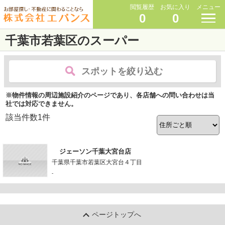
閲覧履歴
お気に入り
メニュー
0
0
千葉市若葉区のスーパー
スポットを絞り込む
※物件情報の周辺施設紹介のページであり、各店舗への問い合わせは当
社では対応できません。
該当件数
1
件
ジェーソン千葉大宮台店
千葉県千葉市若葉区大宮台４丁目
-
ページトップへ