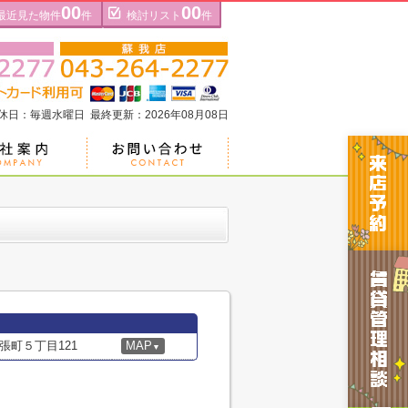
00
00
最近見た物件
件
検討リスト
件
定休日：毎週水曜日 最終更新：2026年08月08日
張町５丁目121
MAP
▼