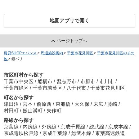
地図アプリで開く
ページトップへ
賃貸SHOPエバンス
>
周辺施設案内
>
千葉市花見川区
>
千葉市花見川区のその
他
>
銀パリ
市区町村から探す
千葉市中央区
/
船橋市
/
習志野市
/
市原市
/
市川市
/
千葉市緑区
/
千葉市若葉区
/
八千代市
/
千葉市花見川区
町名から探す
津田沼
/
宮本
/
前原西
/
東船橋
/
大久保
/
末広
/
藤崎
/
村田町
/
飯山満町
/
矢作町
路線から探す
京葉線
/
内房線
/
外房線
/
京成千原線
/
総武線
/
京成本線
/
京成電鉄松戸線
/
京成千葉線
/
総武本線
/
東葉高速鉄道