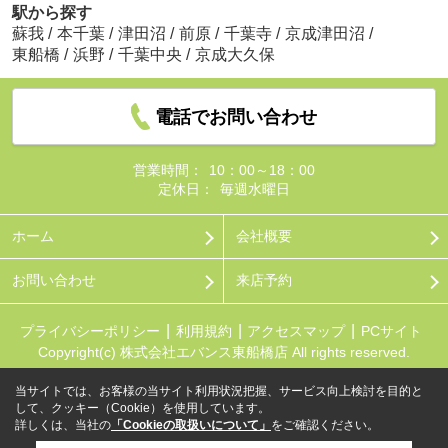
駅から探す
蘇我
/
本千葉
/
津田沼
/
前原
/
千葉寺
/
京成津田沼
/
東船橋
/
浜野
/
千葉中央
/
京成大久保
電話でお問い合わせ
営業時間：
10：00～18：00
定休日：
毎週水曜日
ホーム
会社概要
お問い合わせ
来店予約
プライバシーポリシー
利用規約
アクセスマップ
PCサイト
Copyright(c) 株式会社エバンス東船橋店 All rights reserved.
当サイトでは、お客様の当サイト利用状況把握、サービス向上検討を目的と
して、クッキー（Cookie）を使用しています。
詳しくは、当社の
「Cookieの取扱いについて」
をご確認ください。