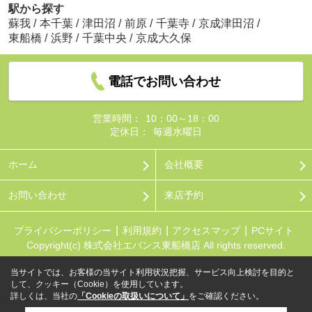
駅から探す
蘇我
/
本千葉
/
津田沼
/
前原
/
千葉寺
/
京成津田沼
/
東船橋
/
浜野
/
千葉中央
/
京成大久保
電話でお問い合わせ
営業時間：
10：00～18：00
定休日：
毎週水曜日
ホーム
会社概要
お問い合わせ
来店予約
プライバシーポリシー
利用規約
アクセスマップ
PCサイト
Copyright(c) 株式会社エバンス東船橋店 All rights reserved.
当サイトでは、お客様の当サイト利用状況把握、サービス向上検討を目的と
して、クッキー（Cookie）を使用しています。
詳しくは、当社の
「Cookieの取扱いについて」
をご確認ください。