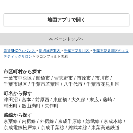
地図アプリで開く
ページトップへ
賃貸SHOPエバンス
>
周辺施設案内
>
千葉市花見川区
>
千葉市花見川区のエス
テティックサロン
>
ラコンフォルト美彩
市区町村から探す
千葉市中央区
/
船橋市
/
習志野市
/
市原市
/
市川市
/
千葉市緑区
/
千葉市若葉区
/
八千代市
/
千葉市花見川区
町名から探す
津田沼
/
宮本
/
前原西
/
東船橋
/
大久保
/
末広
/
藤崎
/
村田町
/
飯山満町
/
矢作町
路線から探す
京葉線
/
内房線
/
外房線
/
京成千原線
/
総武線
/
京成本線
/
京成電鉄松戸線
/
京成千葉線
/
総武本線
/
東葉高速鉄道