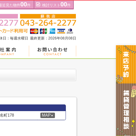
00
00
最近見た物件
件
検討リスト
件
定休日：毎週水曜日 最終更新：2026年08月08日
町178
MAP
▼