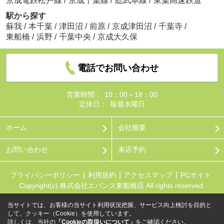
京成電鉄松戸線
/
京成千葉線
/
総武本線
/
東葉高速鉄道
駅から探す
蘇我
/
本千葉
/
津田沼
/
前原
/
京成津田沼
/
千葉寺
/
東船橋
/
浜野
/
千葉中央
/
京成大久保
電話でお問い合わせ
営業時間：
10：00～18：00
定休日：
毎週水曜日
ホーム
会社概要
お問い合わせ
来店予約
プライバシーポリシー
利用規約
アクセスマップ
PCサイト
Copyright(c) 株式会社エバンス東船橋店 All rights reserved.
当サイトでは、お客様の当サイト利用状況把握、サービス向上検討を目的と
して、クッキー（Cookie）を使用しています。
詳しくは、当社の
「Cookieの取扱いについて」
をご確認ください。