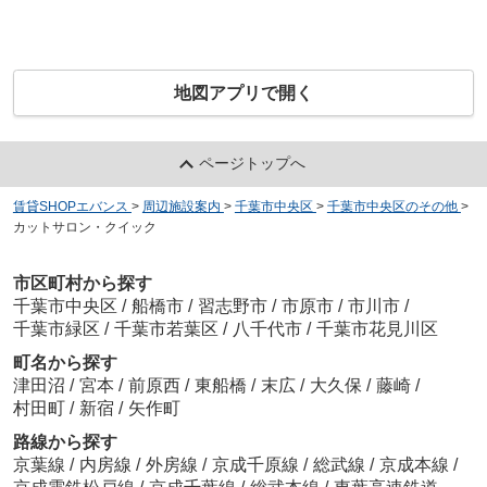
地図アプリで開く
ページトップへ
賃貸SHOPエバンス
>
周辺施設案内
>
千葉市中央区
>
千葉市中央区のその他
>
カットサロン・クイック
市区町村から探す
千葉市中央区
/
船橋市
/
習志野市
/
市原市
/
市川市
/
千葉市緑区
/
千葉市若葉区
/
八千代市
/
千葉市花見川区
町名から探す
津田沼
/
宮本
/
前原西
/
東船橋
/
末広
/
大久保
/
藤崎
/
村田町
/
新宿
/
矢作町
路線から探す
京葉線
/
内房線
/
外房線
/
京成千原線
/
総武線
/
京成本線
/