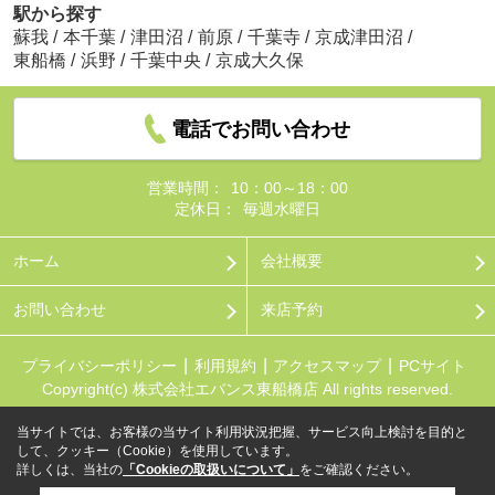
駅から探す
蘇我
/
本千葉
/
津田沼
/
前原
/
千葉寺
/
京成津田沼
/
東船橋
/
浜野
/
千葉中央
/
京成大久保
電話でお問い合わせ
営業時間：
10：00～18：00
定休日：
毎週水曜日
ホーム
会社概要
お問い合わせ
来店予約
プライバシーポリシー
利用規約
アクセスマップ
PCサイト
Copyright(c) 株式会社エバンス東船橋店 All rights reserved.
当サイトでは、お客様の当サイト利用状況把握、サービス向上検討を目的と
して、クッキー（Cookie）を使用しています。
詳しくは、当社の
「Cookieの取扱いについて」
をご確認ください。