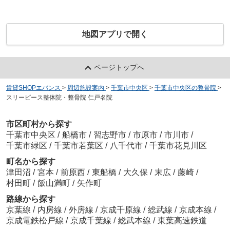
地図アプリで開く
ページトップへ
賃貸SHOPエバンス
>
周辺施設案内
>
千葉市中央区
>
千葉市中央区の整骨院
>
スリーピース整体院・整骨院 仁戸名院
市区町村から探す
千葉市中央区
/
船橋市
/
習志野市
/
市原市
/
市川市
/
千葉市緑区
/
千葉市若葉区
/
八千代市
/
千葉市花見川区
町名から探す
津田沼
/
宮本
/
前原西
/
東船橋
/
大久保
/
末広
/
藤崎
/
村田町
/
飯山満町
/
矢作町
路線から探す
京葉線
/
内房線
/
外房線
/
京成千原線
/
総武線
/
京成本線
/
京成電鉄松戸線
/
京成千葉線
/
総武本線
/
東葉高速鉄道