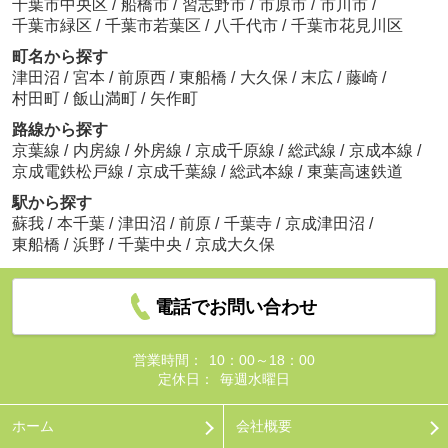
千葉市中央区
/
船橋市
/
習志野市
/
市原市
/
市川市
/
千葉市緑区
/
千葉市若葉区
/
八千代市
/
千葉市花見川区
町名から探す
津田沼
/
宮本
/
前原西
/
東船橋
/
大久保
/
末広
/
藤崎
/
村田町
/
飯山満町
/
矢作町
路線から探す
京葉線
/
内房線
/
外房線
/
京成千原線
/
総武線
/
京成本線
/
京成電鉄松戸線
/
京成千葉線
/
総武本線
/
東葉高速鉄道
駅から探す
蘇我
/
本千葉
/
津田沼
/
前原
/
千葉寺
/
京成津田沼
/
東船橋
/
浜野
/
千葉中央
/
京成大久保
電話でお問い合わせ
営業時間：
10：00～18：00
定休日：
毎週水曜日
ホーム
会社概要