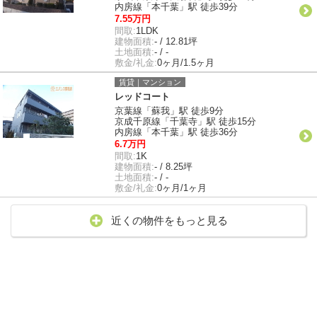
内房線「本千葉」駅 徒歩39分
7.55万円
間取:
1LDK
建物面積:
- / 12.81坪
土地面積:
- / -
敷金/礼金:
0ヶ月/1.5ヶ月
賃貸｜マンション
レッドコート
京葉線「蘇我」駅 徒歩9分
京成千原線「千葉寺」駅 徒歩15分
内房線「本千葉」駅 徒歩36分
6.7万円
間取:
1K
建物面積:
- / 8.25坪
土地面積:
- / -
敷金/礼金:
0ヶ月/1ヶ月
近くの物件をもっと見る