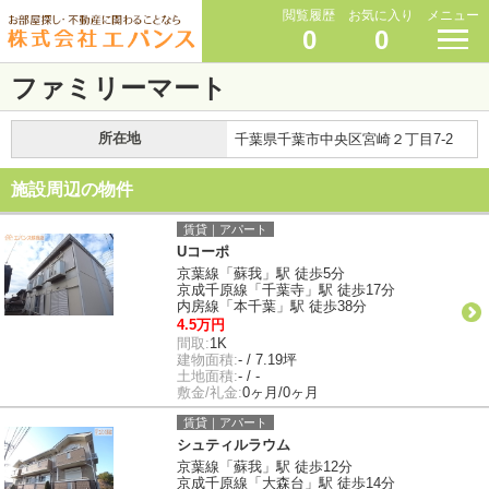
閲覧履歴
お気に入り
メニュー
0
0
ファミリーマート
所在地
千葉県千葉市中央区宮崎２丁目7-2
施設周辺の物件
賃貸｜アパート
Uコーポ
京葉線「蘇我」駅 徒歩5分
京成千原線「千葉寺」駅 徒歩17分
内房線「本千葉」駅 徒歩38分
4.5万円
間取:
1K
建物面積:
- / 7.19坪
土地面積:
- / -
敷金/礼金:
0ヶ月/0ヶ月
賃貸｜アパート
シュティルラウム
京葉線「蘇我」駅 徒歩12分
京成千原線「大森台」駅 徒歩14分