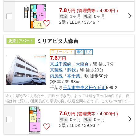
7.8
万
円
(管理費等：4,000円 )
1ヶ月
0ヶ月
敷金
礼金
2階 / 1LDK / 37.46㎡
ミリアビタ大森台
賃貸 | アパート
フリーレント
敷0
礼0
7.6
万円
京成千原線
「
大森台
」駅 徒歩7分
京葉線
「
蘇我
」駅 徒歩29分
内房線
「
本千葉
」駅 徒歩50分
築5年 / 39.93㎡
千葉県
千葉市中央区
松ケ丘町
599-2
近くに駅が3つあるため、用途や行き先によって経路を選べる物件です。夏
場は特に涼しい通風良好な環境の良い快適空間をどうぞ。こちらの物件では
初期費用をカードでお支払いいただけま...
7.6
万
円
(管理費等：4,000円 )
0ヶ月
0ヶ月
敷金
礼金
3階 / 1LDK / 39.93㎡