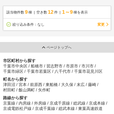
9
12
1～9
該当物件数
棟
空き数
件
棟を表示
変更
絞り込み条件：
なし
ページトップへ
市区町村から探す
千葉市中央区
/
船橋市
/
習志野市
/
市原市
/
市川市
/
千葉市緑区
/
千葉市若葉区
/
八千代市
/
千葉市花見川区
町名から探す
津田沼
/
宮本
/
前原西
/
東船橋
/
大久保
/
末広
/
藤崎
/
村田町
/
飯山満町
/
矢作町
路線から探す
京葉線
/
内房線
/
外房線
/
京成千原線
/
総武線
/
京成本線
/
京成電鉄松戸線
/
京成千葉線
/
総武本線
/
東葉高速鉄道