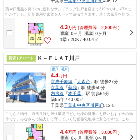
千葉県
千葉市中央区
川戸町
406-12
薬や日用品を買うのに便利なサンドラッグ仁戸名店まで219mです。ATMに
行かずとも、初期費用や家賃をカードで決済できます。遠くの風景を見つめ
ることは視力回復にも繋がりますので健康...
4.3
万
円
(管理費等：2,800円 )
0ヶ月
0ヶ月
敷金
礼金
1階 / 2DK / 40.04㎡
Ｋ－ＦＬＡＴ川戸
賃貸 | アパート
敷0
礼0
4.4
万円
京成千原線
「
大森台
」駅 徒歩27分
京葉線
「
蘇我
」駅 徒歩50分
内房線
「
本千葉
」駅 徒歩64分
築55年 / 43.00㎡
千葉県
千葉市中央区
川戸町
512-5
こちらの物件、通風良好な居住環境でどなた様の健康にも良いおすすめの物
件です。みなさんで協力して守っていく防犯強化地域は安心ですね。こちら
は初期費用をカードでお支払いいただ...
4.4
万
円
(管理費等：3,000円 )
0ヶ月
0ヶ月
敷金
礼金