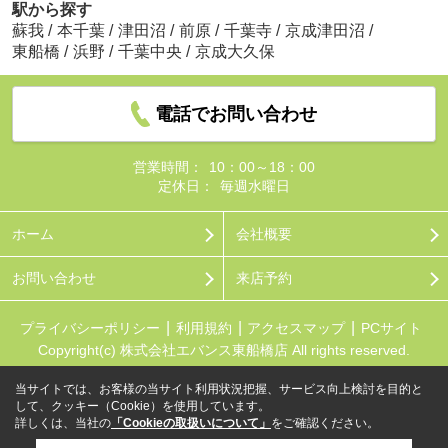
駅から探す
蘇我
/
本千葉
/
津田沼
/
前原
/
千葉寺
/
京成津田沼
/
東船橋
/
浜野
/
千葉中央
/
京成大久保
電話でお問い合わせ
営業時間：
10：00～18：00
定休日：
毎週水曜日
ホーム
会社概要
お問い合わせ
来店予約
プライバシーポリシー
利用規約
アクセスマップ
PCサイト
Copyright(c) 株式会社エバンス東船橋店 All rights reserved.
当サイトでは、お客様の当サイト利用状況把握、サービス向上検討を目的と
して、クッキー（Cookie）を使用しています。
詳しくは、当社の
「Cookieの取扱いについて」
をご確認ください。