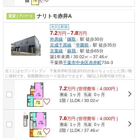
ナリトモ赤井A
賃貸 | アパート
礼0
新築
7.2
7.8
万円～
万円
外房線
「
鎌取
」駅 徒歩30分
京成千原線
「
学園前
」駅 徒歩35分
京葉線
「
蘇我
」駅 徒歩65分
築1年未満 / 30.02㎡～37.46㎡
千葉県
千葉市中央区
赤井町
734-3
近くにはセブンイレブン 千葉赤井町店(徒歩5分)がありちょっとした買い物
に便利です。初期費用のカード決済ができます。3駅以上利用可能で行き先
によって選べる、利便性の高い物件で...
7.2
万
円
(管理費等：4,000円 )
1ヶ月
0ヶ月
敷金
礼金
1階 / 1LDK / 30.02㎡
7.6
万
円
(管理費等：4,000円 )
1ヶ月
0ヶ月
敷金
礼金
2階 / 1LDK / 37.46㎡