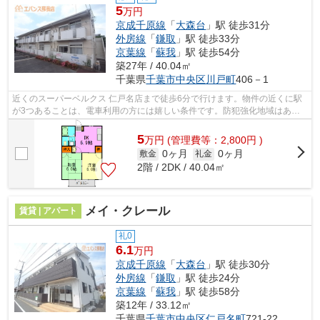
5
万円
京成千原線
「
大森台
」駅 徒歩31分
外房線
「
鎌取
」駅 徒歩33分
京葉線
「
蘇我
」駅 徒歩54分
築27年 / 40.04㎡
千葉県
千葉市中央区
川戸町
406－1
近くのスーパーベルクス 仁戸名店まで徒歩6分で行けます。物件の近くに駅
が3つあることは、電車利用の方には嬉しい条件です。防犯強化地域はあな
たの不安をきっと取り除いてくれます。...
5
万
円
(管理費等：2,800円 )
0ヶ月
0ヶ月
敷金
礼金
2階 / 2DK / 40.04㎡
メイ・クレール
賃貸 | アパート
礼0
6.1
万円
京成千原線
「
大森台
」駅 徒歩30分
外房線
「
鎌取
」駅 徒歩24分
京葉線
「
蘇我
」駅 徒歩58分
築12年 / 33.12㎡
千葉県
千葉市中央区
仁戸名町
721-22