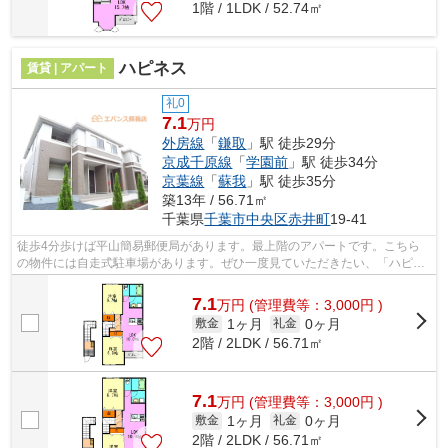
1階 / 1LDK / 52.74㎡
ハピネス
賃貸 | アパート
礼0
7.1
万円
外房線
「
鎌取
」駅 徒歩29分
京成千原線
「
学園前
」駅 徒歩34分
京葉線
「
蘇我
」駅 徒歩35分
築13年 / 56.71㎡
千葉県
千葉市中央区
赤井町
19-41
徒歩4分歩けば平山簡易郵便局があります。最上階のアパートです。こちら
の物件には自走式駐車場があります。ぜひ一度見ていただきたい、「ハピネ
ス」です。千葉市中央区の外房線鎌取近...
7.1
万
円
(管理費等：3,000円 )
1ヶ月
0ヶ月
敷金
礼金
2階 / 2LDK / 56.71㎡
7.1
万
円
(管理費等：3,000円 )
1ヶ月
0ヶ月
敷金
礼金
2階 / 2LDK / 56.71㎡