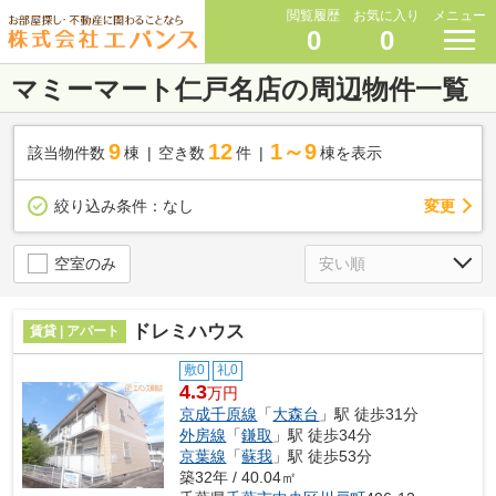
閲覧履歴
お気に入り
メニュー
0
0
マミーマート仁戸名店の周辺物件一覧
9
12
1～9
該当物件数
棟
空き数
件
棟を表示
変更
絞り込み条件：
なし
空室のみ
ドレミハウス
賃貸 | アパート
敷0
礼0
4.3
万円
京成千原線
「
大森台
」駅 徒歩31分
外房線
「
鎌取
」駅 徒歩34分
京葉線
「
蘇我
」駅 徒歩53分
築32年 / 40.04㎡