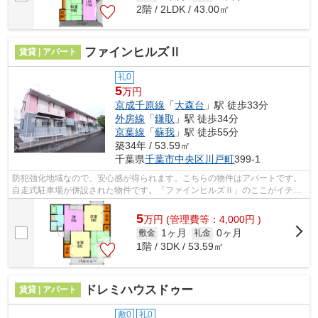
2階 / 2LDK / 43.00㎡
ファインヒルズⅡ
賃貸 | アパート
礼0
5
万円
京成千原線
「
大森台
」駅 徒歩33分
外房線
「
鎌取
」駅 徒歩34分
京葉線
「
蘇我
」駅 徒歩55分
築34年 / 53.59㎡
千葉県
千葉市中央区
川戸町
399-1
防犯強化地域なので、安心感が得られます。こちらの物件はアパートです。
自走式駐車場が併設された物件です。「ファインヒルズⅡ」のここがイチオ
シ。千葉市中央区エリアの賃貸情報をお...
5
万
円
(管理費等：4,000円 )
1ヶ月
0ヶ月
敷金
礼金
1階 / 3DK / 53.59㎡
ドレミハウスドゥー
賃貸 | アパート
敷0
礼0