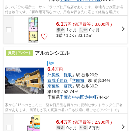
歩いて2分の場所に、サンドラッグ仁戸名店があります。敷地内ごみ置き場
付き物件です。3駅利用可能なので、用途や行き先に応じて経路を選択でき
ます。「メイ・クレール」のここがイチ...
6.1
万
円
(管理費等：3,000円 )
1ヶ月
0ヶ月
敷金
礼金
1階 / 1DK / 33.12㎡
アルカンシエル
賃貸 | アパート
敷0
6.4
万円
外房線
「
鎌取
」駅 徒歩20分
京成千原線
「
学園前
」駅 徒歩34分
京葉線
「
蘇我
」駅 徒歩60分
築18年 / 52.74㎡
千葉県
千葉市中央区
赤井町
744-14
家から316mのところに、薬や日用品を買うのに便利なサンドラッグ仁戸名
店があります。風通しが良く真夏の暑い日も快適に過ごせるアパートです。
眺望良好なアパートで魅力的です。こだ...
6.4
万
円
(管理費等：2,900円 )
0ヶ月
8万円
敷金
礼金