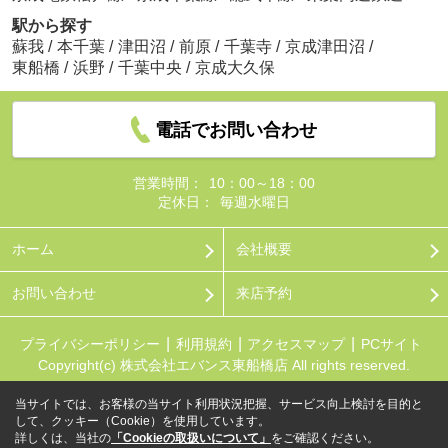
駅から探す
蘇我
/
本千葉
/
津田沼
/
前原
/
千葉寺
/
京成津田沼
/
東船橋
/
浜野
/
千葉中央
/
京成大久保
電話でお問い合わせ
営業時間：
10：00～18：00
定休日：
毎週水曜日
ホーム
会社概要
お問い合わせ
来店予約
プライバシーポリシー
利用規約
アクセスマップ
PCサイト
Copyright(c) 株式会社エバンス東船橋店 All rights reserved.
当サイトでは、お客様の当サイト利用状況把握、サービス向上検討を目的と
して、クッキー（Cookie）を使用しています。
詳しくは、当社の
「Cookieの取扱いについて」
をご確認ください。