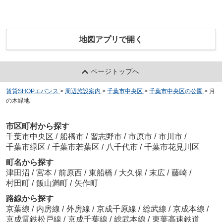
地図アプリで開く
ページトップへ
賃貸SHOPエバンス
>
周辺施設案内
>
千葉市中央区
>
千葉市中央区の公園
>
月
の木緑地
市区町村から探す
千葉市中央区
/
船橋市
/
習志野市
/
市原市
/
市川市
/
千葉市緑区
/
千葉市若葉区
/
八千代市
/
千葉市花見川区
町名から探す
津田沼
/
宮本
/
前原西
/
東船橋
/
大久保
/
末広
/
藤崎
/
村田町
/
飯山満町
/
矢作町
路線から探す
京葉線
/
内房線
/
外房線
/
京成千原線
/
総武線
/
京成本線
/
京成電鉄松戸線
/
京成千葉線
/
総武本線
/
東葉高速鉄道