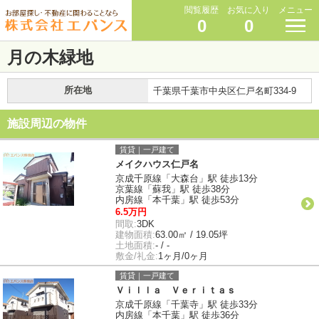
閲覧履歴
お気に入り
メニュー
0
0
月の木緑地
所在地
千葉県千葉市中央区仁戸名町334-9
施設周辺の物件
賃貸｜一戸建て
メイクハウス仁戸名
京成千原線「大森台」駅 徒歩13分
京葉線「蘇我」駅 徒歩38分
内房線「本千葉」駅 徒歩53分
6.5万円
間取:
3DK
建物面積:
63.00㎡ / 19.05坪
土地面積:
- / -
敷金/礼金:
1ヶ月/0ヶ月
賃貸｜一戸建て
Ｖｉｌｌａ Ｖｅｒｉｔａｓ
京成千原線「千葉寺」駅 徒歩33分
内房線「本千葉」駅 徒歩36分