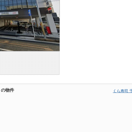
くの物件
くら寿司 