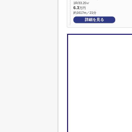
1R/33.20㎡
6.3
万円
約1617m／21分
詳細を見る