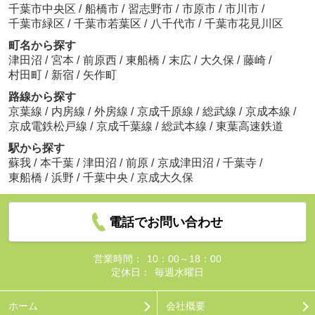
千葉市中央区
/
船橋市
/
習志野市
/
市原市
/
市川市
/
千葉市緑区
/
千葉市若葉区
/
八千代市
/
千葉市花見川区
町名から探す
津田沼
/
宮本
/
前原西
/
東船橋
/
末広
/
大久保
/
藤崎
/
村田町
/
新宿
/
矢作町
路線から探す
京葉線
/
内房線
/
外房線
/
京成千原線
/
総武線
/
京成本線
/
京成電鉄松戸線
/
京成千葉線
/
総武本線
/
東葉高速鉄道
駅から探す
蘇我
/
本千葉
/
津田沼
/
前原
/
京成津田沼
/
千葉寺
/
東船橋
/
浜野
/
千葉中央
/
京成大久保
電話でお問い合わせ
営業時間：
10：00～18：00
定休日：
毎週水曜日
ホーム
会社概要