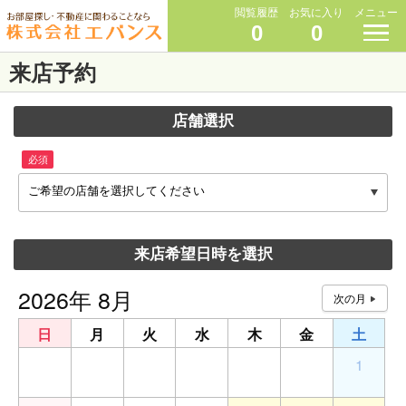
閲覧履歴
お気に入り
メニュー
0
0
来店予約
店舗選択
必須
ご希望の店舗を選択してください
来店希望日時を選択
2026年 8月
日
月
火
水
木
金
土
26
27
28
29
30
31
1