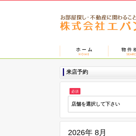
来店予約
必須
店舗を選択して下さい
株式会社エバンス 蘇我店
千葉県千葉市中央区南町２丁目9-10 第
2026年 8月
株式会社エバンス東船橋店