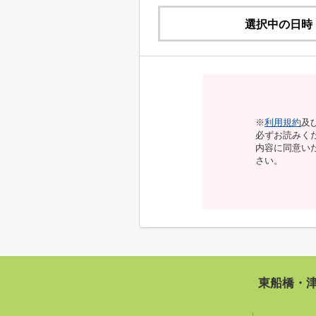
選択中の日時
※
利用規約
及
必ずお読みく
内容に同意い
さい。
東船橋・