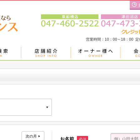
営業時間：10：00～18：00 
二京葉ビル Ｂ号室
お名前
必須