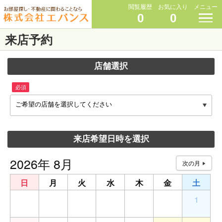
閲覧履歴
お気に入り
メニュー
0
0
来店予約
店舗選択
必須
ご希望の店舗を選択してください
来店希望日時を選択
2026年 8月
日
月
火
水
木
金
土
26
27
28
29
30
31
1