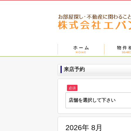
来店予約
必須
店舗を選択して下さい
株式会社エバンス 蘇我店
千葉県千葉市中央区南町２丁目9-10 第
2026年 8月
株式会社エバンス東船橋店