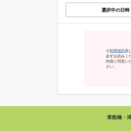
選択中の日時
※
利用規約
及
必ずお読みく
内容に同意い
さい。
東船橋・