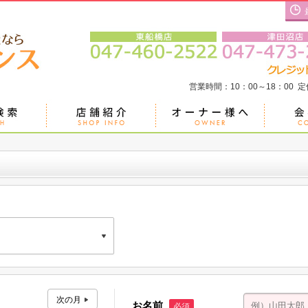
営業時間：10：00～18：00 
二京葉ビル Ｂ号室
お名前
必須