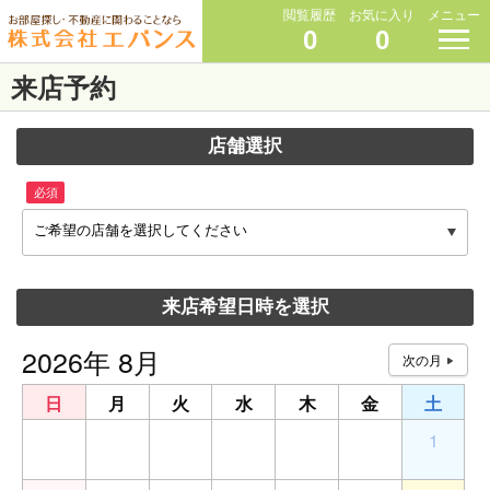
閲覧履歴
お気に入り
メニュー
0
0
来店予約
店舗選択
必須
ご希望の店舗を選択してください
来店希望日時を選択
2026年 8月
日
月
火
水
木
金
土
26
27
28
29
30
31
1